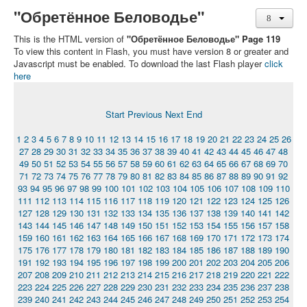
"Обретённое Беловодье"
This is the HTML version of
"Обретённое Беловодье" Page 119
To view this content in Flash, you must have version 8 or greater and
Javascript must be enabled. To download the last Flash player
click
here
Start
Previous
Next
End
1
2
3
4
5
6
7
8
9
10
11
12
13
14
15
16
17
18
19
20
21
22
23
24
25
26
27
28
29
30
31
32
33
34
35
36
37
38
39
40
41
42
43
44
45
46
47
48
49
50
51
52
53
54
55
56
57
58
59
60
61
62
63
64
65
66
67
68
69
70
71
72
73
74
75
76
77
78
79
80
81
82
83
84
85
86
87
88
89
90
91
92
93
94
95
96
97
98
99
100
101
102
103
104
105
106
107
108
109
110
111
112
113
114
115
116
117
118
119
120
121
122
123
124
125
126
127
128
129
130
131
132
133
134
135
136
137
138
139
140
141
142
143
144
145
146
147
148
149
150
151
152
153
154
155
156
157
158
159
160
161
162
163
164
165
166
167
168
169
170
171
172
173
174
175
176
177
178
179
180
181
182
183
184
185
186
187
188
189
190
191
192
193
194
195
196
197
198
199
200
201
202
203
204
205
206
207
208
209
210
211
212
213
214
215
216
217
218
219
220
221
222
223
224
225
226
227
228
229
230
231
232
233
234
235
236
237
238
239
240
241
242
243
244
245
246
247
248
249
250
251
252
253
254