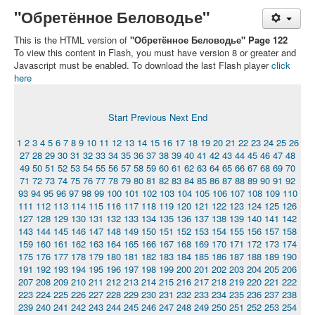
"Обретённое Беловодье"
This is the HTML version of
"Обретённое Беловодье" Page 122
To view this content in Flash, you must have version 8 or greater and
Javascript must be enabled. To download the last Flash player
click
here
Start
Previous
Next
End
1
2
3
4
5
6
7
8
9
10
11
12
13
14
15
16
17
18
19
20
21
22
23
24
25
26
27
28
29
30
31
32
33
34
35
36
37
38
39
40
41
42
43
44
45
46
47
48
49
50
51
52
53
54
55
56
57
58
59
60
61
62
63
64
65
66
67
68
69
70
71
72
73
74
75
76
77
78
79
80
81
82
83
84
85
86
87
88
89
90
91
92
93
94
95
96
97
98
99
100
101
102
103
104
105
106
107
108
109
110
111
112
113
114
115
116
117
118
119
120
121
122
123
124
125
126
127
128
129
130
131
132
133
134
135
136
137
138
139
140
141
142
143
144
145
146
147
148
149
150
151
152
153
154
155
156
157
158
159
160
161
162
163
164
165
166
167
168
169
170
171
172
173
174
175
176
177
178
179
180
181
182
183
184
185
186
187
188
189
190
191
192
193
194
195
196
197
198
199
200
201
202
203
204
205
206
207
208
209
210
211
212
213
214
215
216
217
218
219
220
221
222
223
224
225
226
227
228
229
230
231
232
233
234
235
236
237
238
239
240
241
242
243
244
245
246
247
248
249
250
251
252
253
254