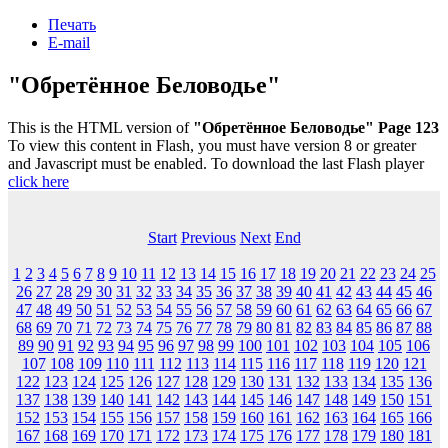
Печать
E-mail
"Обретённое Беловодье"
This is the HTML version of
"Обретённое Беловодье" Page 123
To view this content in Flash, you must have version 8 or greater
and Javascript must be enabled. To download the last Flash player
click here
Start
Previous
Next
End
1
2
3
4
5
6
7
8
9
10
11
12
13
14
15
16
17
18
19
20
21
22
23
24
25
26
27
28
29
30
31
32
33
34
35
36
37
38
39
40
41
42
43
44
45
46
47
48
49
50
51
52
53
54
55
56
57
58
59
60
61
62
63
64
65
66
67
68
69
70
71
72
73
74
75
76
77
78
79
80
81
82
83
84
85
86
87
88
89
90
91
92
93
94
95
96
97
98
99
100
101
102
103
104
105
106
107
108
109
110
111
112
113
114
115
116
117
118
119
120
121
122
123
124
125
126
127
128
129
130
131
132
133
134
135
136
137
138
139
140
141
142
143
144
145
146
147
148
149
150
151
152
153
154
155
156
157
158
159
160
161
162
163
164
165
166
167
168
169
170
171
172
173
174
175
176
177
178
179
180
181