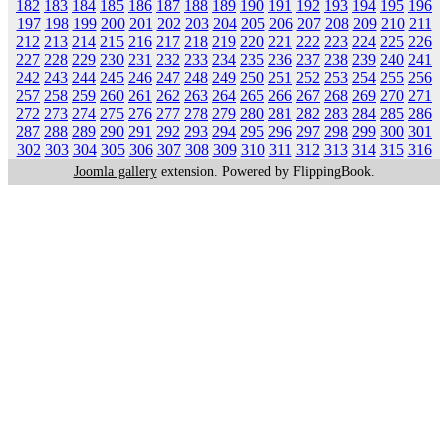
182
183
184
185
186
187
188
189
190
191
192
193
194
195
196
197
198
199
200
201
202
203
204
205
206
207
208
209
210
211
212
213
214
215
216
217
218
219
220
221
222
223
224
225
226
227
228
229
230
231
232
233
234
235
236
237
238
239
240
241
242
243
244
245
246
247
248
249
250
251
252
253
254
255
256
257
258
259
260
261
262
263
264
265
266
267
268
269
270
271
272
273
274
275
276
277
278
279
280
281
282
283
284
285
286
287
288
289
290
291
292
293
294
295
296
297
298
299
300
301
302
303
304
305
306
307
308
309
310
311
312
313
314
315
316
Joomla gallery
extension. Powered by FlippingBook.