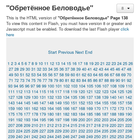
"Обретённое Беловодье"
This is the HTML version of
"Обретённое Беловодье" Page 138
To view this content in Flash, you must have version 8 or greater and
Javascript must be enabled. To download the last Flash player
click
here
Start
Previous
Next
End
1
2
3
4
5
6
7
8
9
10
11
12
13
14
15
16
17
18
19
20
21
22
23
24
25
26
27
28
29
30
31
32
33
34
35
36
37
38
39
40
41
42
43
44
45
46
47
48
49
50
51
52
53
54
55
56
57
58
59
60
61
62
63
64
65
66
67
68
69
70
71
72
73
74
75
76
77
78
79
80
81
82
83
84
85
86
87
88
89
90
91
92
93
94
95
96
97
98
99
100
101
102
103
104
105
106
107
108
109
110
111
112
113
114
115
116
117
118
119
120
121
122
123
124
125
126
127
128
129
130
131
132
133
134
135
136
137
138
139
140
141
142
143
144
145
146
147
148
149
150
151
152
153
154
155
156
157
158
159
160
161
162
163
164
165
166
167
168
169
170
171
172
173
174
175
176
177
178
179
180
181
182
183
184
185
186
187
188
189
190
191
192
193
194
195
196
197
198
199
200
201
202
203
204
205
206
207
208
209
210
211
212
213
214
215
216
217
218
219
220
221
222
223
224
225
226
227
228
229
230
231
232
233
234
235
236
237
238
239
240
241
242
243
244
245
246
247
248
249
250
251
252
253
254