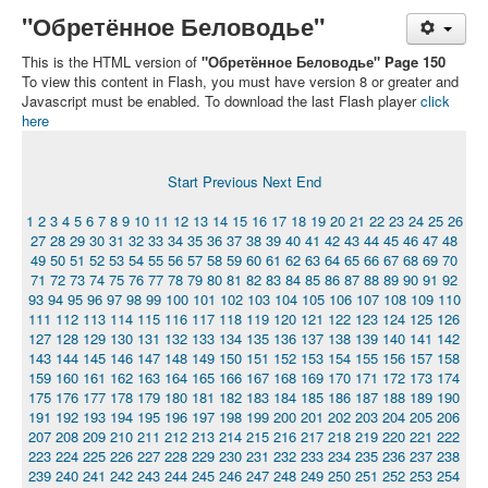
"Обретённое Беловодье"
This is the HTML version of
"Обретённое Беловодье" Page 150
To view this content in Flash, you must have version 8 or greater and
Javascript must be enabled. To download the last Flash player
click
here
Start
Previous
Next
End
1
2
3
4
5
6
7
8
9
10
11
12
13
14
15
16
17
18
19
20
21
22
23
24
25
26
27
28
29
30
31
32
33
34
35
36
37
38
39
40
41
42
43
44
45
46
47
48
49
50
51
52
53
54
55
56
57
58
59
60
61
62
63
64
65
66
67
68
69
70
71
72
73
74
75
76
77
78
79
80
81
82
83
84
85
86
87
88
89
90
91
92
93
94
95
96
97
98
99
100
101
102
103
104
105
106
107
108
109
110
111
112
113
114
115
116
117
118
119
120
121
122
123
124
125
126
127
128
129
130
131
132
133
134
135
136
137
138
139
140
141
142
143
144
145
146
147
148
149
150
151
152
153
154
155
156
157
158
159
160
161
162
163
164
165
166
167
168
169
170
171
172
173
174
175
176
177
178
179
180
181
182
183
184
185
186
187
188
189
190
191
192
193
194
195
196
197
198
199
200
201
202
203
204
205
206
207
208
209
210
211
212
213
214
215
216
217
218
219
220
221
222
223
224
225
226
227
228
229
230
231
232
233
234
235
236
237
238
239
240
241
242
243
244
245
246
247
248
249
250
251
252
253
254