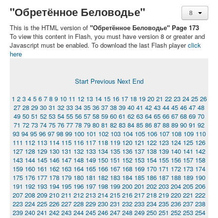
"Обретённое Беловодье"
This is the HTML version of
"Обретённое Беловодье" Page 173
To view this content in Flash, you must have version 8 or greater and
Javascript must be enabled. To download the last Flash player
click
here
Start
Previous
Next
End
1
2
3
4
5
6
7
8
9
10
11
12
13
14
15
16
17
18
19
20
21
22
23
24
25
26
27
28
29
30
31
32
33
34
35
36
37
38
39
40
41
42
43
44
45
46
47
48
49
50
51
52
53
54
55
56
57
58
59
60
61
62
63
64
65
66
67
68
69
70
71
72
73
74
75
76
77
78
79
80
81
82
83
84
85
86
87
88
89
90
91
92
93
94
95
96
97
98
99
100
101
102
103
104
105
106
107
108
109
110
111
112
113
114
115
116
117
118
119
120
121
122
123
124
125
126
127
128
129
130
131
132
133
134
135
136
137
138
139
140
141
142
143
144
145
146
147
148
149
150
151
152
153
154
155
156
157
158
159
160
161
162
163
164
165
166
167
168
169
170
171
172
173
174
175
176
177
178
179
180
181
182
183
184
185
186
187
188
189
190
191
192
193
194
195
196
197
198
199
200
201
202
203
204
205
206
207
208
209
210
211
212
213
214
215
216
217
218
219
220
221
222
223
224
225
226
227
228
229
230
231
232
233
234
235
236
237
238
239
240
241
242
243
244
245
246
247
248
249
250
251
252
253
254