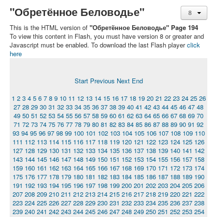
"Обретённое Беловодье"
This is the HTML version of
"Обретённое Беловодье" Page 194
To view this content in Flash, you must have version 8 or greater and
Javascript must be enabled. To download the last Flash player
click
here
Start
Previous
Next
End
1
2
3
4
5
6
7
8
9
10
11
12
13
14
15
16
17
18
19
20
21
22
23
24
25
26
27
28
29
30
31
32
33
34
35
36
37
38
39
40
41
42
43
44
45
46
47
48
49
50
51
52
53
54
55
56
57
58
59
60
61
62
63
64
65
66
67
68
69
70
71
72
73
74
75
76
77
78
79
80
81
82
83
84
85
86
87
88
89
90
91
92
93
94
95
96
97
98
99
100
101
102
103
104
105
106
107
108
109
110
111
112
113
114
115
116
117
118
119
120
121
122
123
124
125
126
127
128
129
130
131
132
133
134
135
136
137
138
139
140
141
142
143
144
145
146
147
148
149
150
151
152
153
154
155
156
157
158
159
160
161
162
163
164
165
166
167
168
169
170
171
172
173
174
175
176
177
178
179
180
181
182
183
184
185
186
187
188
189
190
191
192
193
194
195
196
197
198
199
200
201
202
203
204
205
206
207
208
209
210
211
212
213
214
215
216
217
218
219
220
221
222
223
224
225
226
227
228
229
230
231
232
233
234
235
236
237
238
239
240
241
242
243
244
245
246
247
248
249
250
251
252
253
254