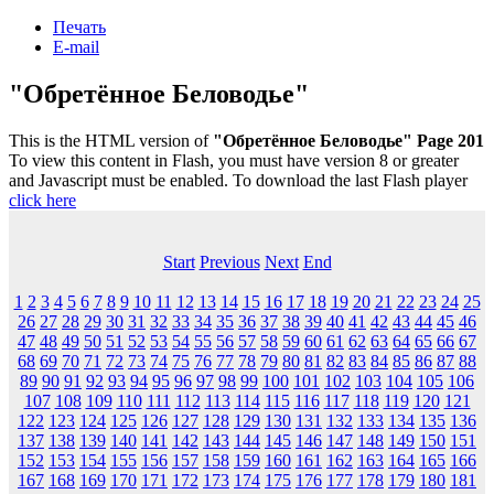
Печать
E-mail
"Обретённое Беловодье"
This is the HTML version of
"Обретённое Беловодье" Page 201
To view this content in Flash, you must have version 8 or greater
and Javascript must be enabled. To download the last Flash player
click here
Start
Previous
Next
End
1
2
3
4
5
6
7
8
9
10
11
12
13
14
15
16
17
18
19
20
21
22
23
24
25
26
27
28
29
30
31
32
33
34
35
36
37
38
39
40
41
42
43
44
45
46
47
48
49
50
51
52
53
54
55
56
57
58
59
60
61
62
63
64
65
66
67
68
69
70
71
72
73
74
75
76
77
78
79
80
81
82
83
84
85
86
87
88
89
90
91
92
93
94
95
96
97
98
99
100
101
102
103
104
105
106
107
108
109
110
111
112
113
114
115
116
117
118
119
120
121
122
123
124
125
126
127
128
129
130
131
132
133
134
135
136
137
138
139
140
141
142
143
144
145
146
147
148
149
150
151
152
153
154
155
156
157
158
159
160
161
162
163
164
165
166
167
168
169
170
171
172
173
174
175
176
177
178
179
180
181