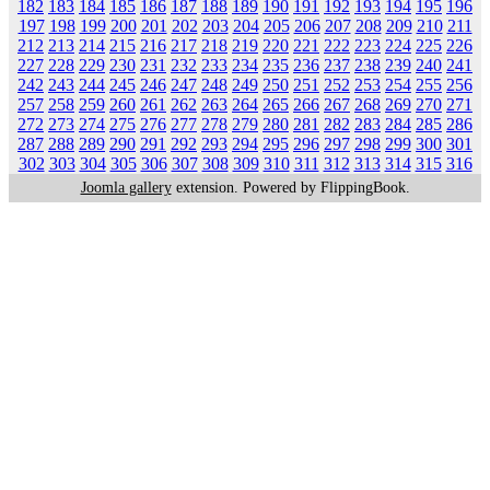
182
183
184
185
186
187
188
189
190
191
192
193
194
195
196
197
198
199
200
201
202
203
204
205
206
207
208
209
210
211
212
213
214
215
216
217
218
219
220
221
222
223
224
225
226
227
228
229
230
231
232
233
234
235
236
237
238
239
240
241
242
243
244
245
246
247
248
249
250
251
252
253
254
255
256
257
258
259
260
261
262
263
264
265
266
267
268
269
270
271
272
273
274
275
276
277
278
279
280
281
282
283
284
285
286
287
288
289
290
291
292
293
294
295
296
297
298
299
300
301
302
303
304
305
306
307
308
309
310
311
312
313
314
315
316
Joomla gallery
extension. Powered by FlippingBook.