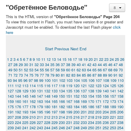
"Обретённое Беловодье"
This is the HTML version of
"Обретённое Беловодье" Page 204
To view this content in Flash, you must have version 8 or greater and
Javascript must be enabled. To download the last Flash player
click
here
Start
Previous
Next
End
1
2
3
4
5
6
7
8
9
10
11
12
13
14
15
16
17
18
19
20
21
22
23
24
25
26
27
28
29
30
31
32
33
34
35
36
37
38
39
40
41
42
43
44
45
46
47
48
49
50
51
52
53
54
55
56
57
58
59
60
61
62
63
64
65
66
67
68
69
70
71
72
73
74
75
76
77
78
79
80
81
82
83
84
85
86
87
88
89
90
91
92
93
94
95
96
97
98
99
100
101
102
103
104
105
106
107
108
109
110
111
112
113
114
115
116
117
118
119
120
121
122
123
124
125
126
127
128
129
130
131
132
133
134
135
136
137
138
139
140
141
142
143
144
145
146
147
148
149
150
151
152
153
154
155
156
157
158
159
160
161
162
163
164
165
166
167
168
169
170
171
172
173
174
175
176
177
178
179
180
181
182
183
184
185
186
187
188
189
190
191
192
193
194
195
196
197
198
199
200
201
202
203
204
205
206
207
208
209
210
211
212
213
214
215
216
217
218
219
220
221
222
223
224
225
226
227
228
229
230
231
232
233
234
235
236
237
238
239
240
241
242
243
244
245
246
247
248
249
250
251
252
253
254