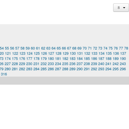
54
55
56
57
58
59
60
61
62
63
64
65
66
67
68
69
70
71
72
73
74
75
76
77
78
20
121
122
123
124
125
126
127
128
129
130
131
132
133
134
135
136
137
73
174
175
176
177
178
179
180
181
182
183
184
185
186
187
188
189
190
26
227
228
229
230
231
232
233
234
235
236
237
238
239
240
241
242
243
79
280
281
282
283
284
285
286
287
288
289
290
291
292
293
294
295
296
316