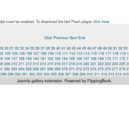
ript must be enabled. To download the last Flash player
click here
Start
Previous
Next
End
29
30
31
32
33
34
35
36
37
38
39
40
41
42
43
44
45
46
47
48
49
50
51
52
53
02
103
104
105
106
107
108
109
110
111
112
113
114
115
116
117
118
119
1
55
156
157
158
159
160
161
162
163
164
165
166
167
168
169
170
171
172
1
08
209
210
211
212
213
214
215
216
217
218
219
220
221
222
223
224
225
2
61
262
263
264
265
266
267
268
269
270
271
272
273
274
275
276
277
278
2
298
299
300
301
302
303
304
305
306
307
308
309
310
311
312
313
314
315
Joomla gallery
extension. Powered by FlippingBook.