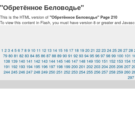
"Обретённое Беловодье"
This is the HTML version of
"Обретённое Беловодье" Page 210
To view this content in Flash, you must have version 8 or greater and Javasc
1
2
3
4
5
6
7
8
9
10
11
12
13
14
15
16
17
18
19
20
21
22
23
24
25
26
27
28
79
80
81
82
83
84
85
86
87
88
89
90
91
92
93
94
95
96
97
98
99
100
101
1
138
139
140
141
142
143
144
145
146
147
148
149
150
151
152
153
154
1
191
192
193
194
195
196
197
198
199
200
201
202
203
204
205
206
207
2
244
245
246
247
248
249
250
251
252
253
254
255
256
257
258
259
260
2
297