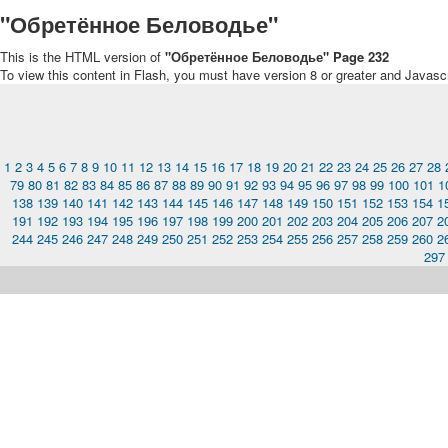
"Обретённое Беловодье"
This is the HTML version of
"Обретённое Беловодье" Page 232
To view this content in Flash, you must have version 8 or greater and Javasc
1
2
3
4
5
6
7
8
9
10
11
12
13
14
15
16
17
18
19
20
21
22
23
24
25
26
27
28
79
80
81
82
83
84
85
86
87
88
89
90
91
92
93
94
95
96
97
98
99
100
101
1
138
139
140
141
142
143
144
145
146
147
148
149
150
151
152
153
154
1
191
192
193
194
195
196
197
198
199
200
201
202
203
204
205
206
207
2
244
245
246
247
248
249
250
251
252
253
254
255
256
257
258
259
260
2
297