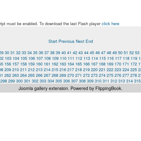
ript must be enabled. To download the last Flash player
click here
Start
Previous
Next
End
29
30
31
32
33
34
35
36
37
38
39
40
41
42
43
44
45
46
47
48
49
50
51
52
53
02
103
104
105
106
107
108
109
110
111
112
113
114
115
116
117
118
119
1
55
156
157
158
159
160
161
162
163
164
165
166
167
168
169
170
171
172
1
08
209
210
211
212
213
214
215
216
217
218
219
220
221
222
223
224
225
2
61
262
263
264
265
266
267
268
269
270
271
272
273
274
275
276
277
278
2
298
299
300
301
302
303
304
305
306
307
308
309
310
311
312
313
314
315
Joomla gallery
extension. Powered by FlippingBook.