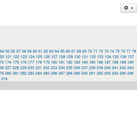
54
55
56
57
58
59
60
61
62
63
64
65
66
67
68
69
70
71
72
73
74
75
76
77
78
20
121
122
123
124
125
126
127
128
129
130
131
132
133
134
135
136
137
73
174
175
176
177
178
179
180
181
182
183
184
185
186
187
188
189
190
26
227
228
229
230
231
232
233
234
235
236
237
238
239
240
241
242
243
79
280
281
282
283
284
285
286
287
288
289
290
291
292
293
294
295
296
316