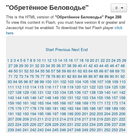
"Обретённое Беловодье"
This is the HTML version of
"Обретённое Беловодье" Page 288
To view this content in Flash, you must have version 8 or greater and
Javascript must be enabled. To download the last Flash player
click
here
Start
Previous
Next
End
1
2
3
4
5
6
7
8
9
10
11
12
13
14
15
16
17
18
19
20
21
22
23
24
25
26
27
28
29
30
31
32
33
34
35
36
37
38
39
40
41
42
43
44
45
46
47
48
49
50
51
52
53
54
55
56
57
58
59
60
61
62
63
64
65
66
67
68
69
70
71
72
73
74
75
76
77
78
79
80
81
82
83
84
85
86
87
88
89
90
91
92
93
94
95
96
97
98
99
100
101
102
103
104
105
106
107
108
109
110
111
112
113
114
115
116
117
118
119
120
121
122
123
124
125
126
127
128
129
130
131
132
133
134
135
136
137
138
139
140
141
142
143
144
145
146
147
148
149
150
151
152
153
154
155
156
157
158
159
160
161
162
163
164
165
166
167
168
169
170
171
172
173
174
175
176
177
178
179
180
181
182
183
184
185
186
187
188
189
190
191
192
193
194
195
196
197
198
199
200
201
202
203
204
205
206
207
208
209
210
211
212
213
214
215
216
217
218
219
220
221
222
223
224
225
226
227
228
229
230
231
232
233
234
235
236
237
238
239
240
241
242
243
244
245
246
247
248
249
250
251
252
253
254