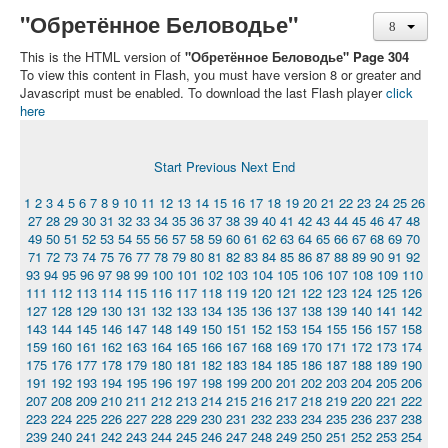
"Обретённое Беловодье"
This is the HTML version of
"Обретённое Беловодье" Page 304
To view this content in Flash, you must have version 8 or greater and
Javascript must be enabled. To download the last Flash player
click
here
Start
Previous
Next
End
1
2
3
4
5
6
7
8
9
10
11
12
13
14
15
16
17
18
19
20
21
22
23
24
25
26
27
28
29
30
31
32
33
34
35
36
37
38
39
40
41
42
43
44
45
46
47
48
49
50
51
52
53
54
55
56
57
58
59
60
61
62
63
64
65
66
67
68
69
70
71
72
73
74
75
76
77
78
79
80
81
82
83
84
85
86
87
88
89
90
91
92
93
94
95
96
97
98
99
100
101
102
103
104
105
106
107
108
109
110
111
112
113
114
115
116
117
118
119
120
121
122
123
124
125
126
127
128
129
130
131
132
133
134
135
136
137
138
139
140
141
142
143
144
145
146
147
148
149
150
151
152
153
154
155
156
157
158
159
160
161
162
163
164
165
166
167
168
169
170
171
172
173
174
175
176
177
178
179
180
181
182
183
184
185
186
187
188
189
190
191
192
193
194
195
196
197
198
199
200
201
202
203
204
205
206
207
208
209
210
211
212
213
214
215
216
217
218
219
220
221
222
223
224
225
226
227
228
229
230
231
232
233
234
235
236
237
238
239
240
241
242
243
244
245
246
247
248
249
250
251
252
253
254