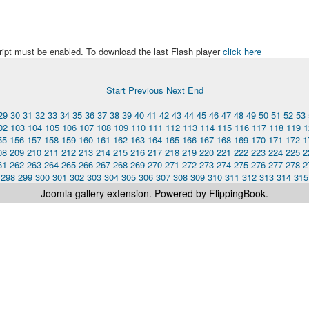
ript must be enabled. To download the last Flash player
click here
Start
Previous
Next
End
29
30
31
32
33
34
35
36
37
38
39
40
41
42
43
44
45
46
47
48
49
50
51
52
53
02
103
104
105
106
107
108
109
110
111
112
113
114
115
116
117
118
119
1
55
156
157
158
159
160
161
162
163
164
165
166
167
168
169
170
171
172
1
08
209
210
211
212
213
214
215
216
217
218
219
220
221
222
223
224
225
2
61
262
263
264
265
266
267
268
269
270
271
272
273
274
275
276
277
278
2
298
299
300
301
302
303
304
305
306
307
308
309
310
311
312
313
314
315
Joomla gallery
extension. Powered by FlippingBook.