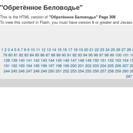
"Обретённое Беловодье"
This is the HTML version of
"Обретённое Беловодье" Page 308
To view this content in Flash, you must have version 8 or greater and Javasc
1
2
3
4
5
6
7
8
9
10
11
12
13
14
15
16
17
18
19
20
21
22
23
24
25
26
27
28
79
80
81
82
83
84
85
86
87
88
89
90
91
92
93
94
95
96
97
98
99
100
101
1
138
139
140
141
142
143
144
145
146
147
148
149
150
151
152
153
154
1
191
192
193
194
195
196
197
198
199
200
201
202
203
204
205
206
207
2
244
245
246
247
248
249
250
251
252
253
254
255
256
257
258
259
260
2
297