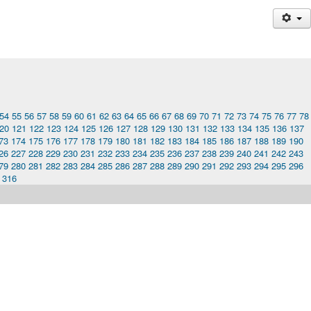
54
55
56
57
58
59
60
61
62
63
64
65
66
67
68
69
70
71
72
73
74
75
76
77
78
20
121
122
123
124
125
126
127
128
129
130
131
132
133
134
135
136
137
73
174
175
176
177
178
179
180
181
182
183
184
185
186
187
188
189
190
26
227
228
229
230
231
232
233
234
235
236
237
238
239
240
241
242
243
79
280
281
282
283
284
285
286
287
288
289
290
291
292
293
294
295
296
316