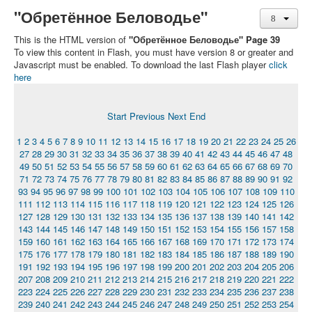
"Обретённое Беловодье"
This is the HTML version of
"Обретённое Беловодье" Page 39
To view this content in Flash, you must have version 8 or greater and
Javascript must be enabled. To download the last Flash player
click
here
Start
Previous
Next
End
1
2
3
4
5
6
7
8
9
10
11
12
13
14
15
16
17
18
19
20
21
22
23
24
25
26
27
28
29
30
31
32
33
34
35
36
37
38
39
40
41
42
43
44
45
46
47
48
49
50
51
52
53
54
55
56
57
58
59
60
61
62
63
64
65
66
67
68
69
70
71
72
73
74
75
76
77
78
79
80
81
82
83
84
85
86
87
88
89
90
91
92
93
94
95
96
97
98
99
100
101
102
103
104
105
106
107
108
109
110
111
112
113
114
115
116
117
118
119
120
121
122
123
124
125
126
127
128
129
130
131
132
133
134
135
136
137
138
139
140
141
142
143
144
145
146
147
148
149
150
151
152
153
154
155
156
157
158
159
160
161
162
163
164
165
166
167
168
169
170
171
172
173
174
175
176
177
178
179
180
181
182
183
184
185
186
187
188
189
190
191
192
193
194
195
196
197
198
199
200
201
202
203
204
205
206
207
208
209
210
211
212
213
214
215
216
217
218
219
220
221
222
223
224
225
226
227
228
229
230
231
232
233
234
235
236
237
238
239
240
241
242
243
244
245
246
247
248
249
250
251
252
253
254