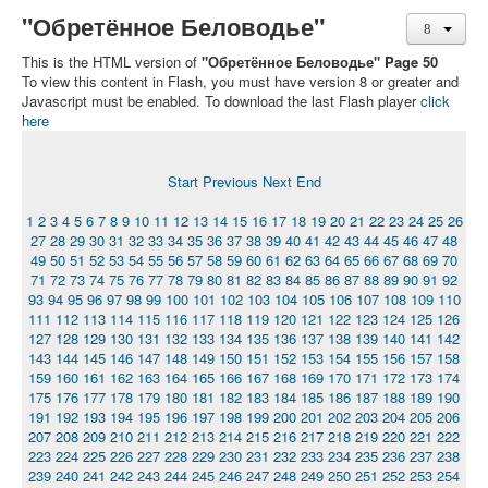
"Обретённое Беловодье"
This is the HTML version of
"Обретённое Беловодье" Page 50
To view this content in Flash, you must have version 8 or greater and
Javascript must be enabled. To download the last Flash player
click
here
Start
Previous
Next
End
1
2
3
4
5
6
7
8
9
10
11
12
13
14
15
16
17
18
19
20
21
22
23
24
25
26
27
28
29
30
31
32
33
34
35
36
37
38
39
40
41
42
43
44
45
46
47
48
49
50
51
52
53
54
55
56
57
58
59
60
61
62
63
64
65
66
67
68
69
70
71
72
73
74
75
76
77
78
79
80
81
82
83
84
85
86
87
88
89
90
91
92
93
94
95
96
97
98
99
100
101
102
103
104
105
106
107
108
109
110
111
112
113
114
115
116
117
118
119
120
121
122
123
124
125
126
127
128
129
130
131
132
133
134
135
136
137
138
139
140
141
142
143
144
145
146
147
148
149
150
151
152
153
154
155
156
157
158
159
160
161
162
163
164
165
166
167
168
169
170
171
172
173
174
175
176
177
178
179
180
181
182
183
184
185
186
187
188
189
190
191
192
193
194
195
196
197
198
199
200
201
202
203
204
205
206
207
208
209
210
211
212
213
214
215
216
217
218
219
220
221
222
223
224
225
226
227
228
229
230
231
232
233
234
235
236
237
238
239
240
241
242
243
244
245
246
247
248
249
250
251
252
253
254