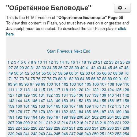
"Обретённое Беловодье"
This is the HTML version of
"Обретённое Беловодье" Page 56
To view this content in Flash, you must have version 8 or greater and
Javascript must be enabled. To download the last Flash player
click
here
Start
Previous
Next
End
1
2
3
4
5
6
7
8
9
10
11
12
13
14
15
16
17
18
19
20
21
22
23
24
25
26
27
28
29
30
31
32
33
34
35
36
37
38
39
40
41
42
43
44
45
46
47
48
49
50
51
52
53
54
55
56
57
58
59
60
61
62
63
64
65
66
67
68
69
70
71
72
73
74
75
76
77
78
79
80
81
82
83
84
85
86
87
88
89
90
91
92
93
94
95
96
97
98
99
100
101
102
103
104
105
106
107
108
109
110
111
112
113
114
115
116
117
118
119
120
121
122
123
124
125
126
127
128
129
130
131
132
133
134
135
136
137
138
139
140
141
142
143
144
145
146
147
148
149
150
151
152
153
154
155
156
157
158
159
160
161
162
163
164
165
166
167
168
169
170
171
172
173
174
175
176
177
178
179
180
181
182
183
184
185
186
187
188
189
190
191
192
193
194
195
196
197
198
199
200
201
202
203
204
205
206
207
208
209
210
211
212
213
214
215
216
217
218
219
220
221
222
223
224
225
226
227
228
229
230
231
232
233
234
235
236
237
238
239
240
241
242
243
244
245
246
247
248
249
250
251
252
253
254