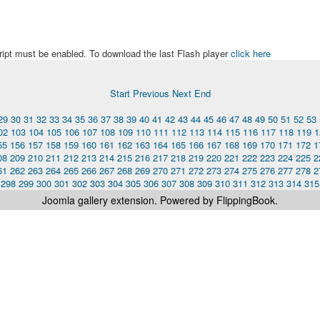
ript must be enabled. To download the last Flash player
click here
Start
Previous
Next
End
29
30
31
32
33
34
35
36
37
38
39
40
41
42
43
44
45
46
47
48
49
50
51
52
53
02
103
104
105
106
107
108
109
110
111
112
113
114
115
116
117
118
119
1
55
156
157
158
159
160
161
162
163
164
165
166
167
168
169
170
171
172
1
08
209
210
211
212
213
214
215
216
217
218
219
220
221
222
223
224
225
2
61
262
263
264
265
266
267
268
269
270
271
272
273
274
275
276
277
278
2
298
299
300
301
302
303
304
305
306
307
308
309
310
311
312
313
314
315
Joomla gallery
extension. Powered by FlippingBook.