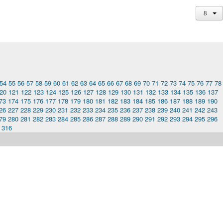
54
55
56
57
58
59
60
61
62
63
64
65
66
67
68
69
70
71
72
73
74
75
76
77
78
20
121
122
123
124
125
126
127
128
129
130
131
132
133
134
135
136
137
73
174
175
176
177
178
179
180
181
182
183
184
185
186
187
188
189
190
26
227
228
229
230
231
232
233
234
235
236
237
238
239
240
241
242
243
79
280
281
282
283
284
285
286
287
288
289
290
291
292
293
294
295
296
316