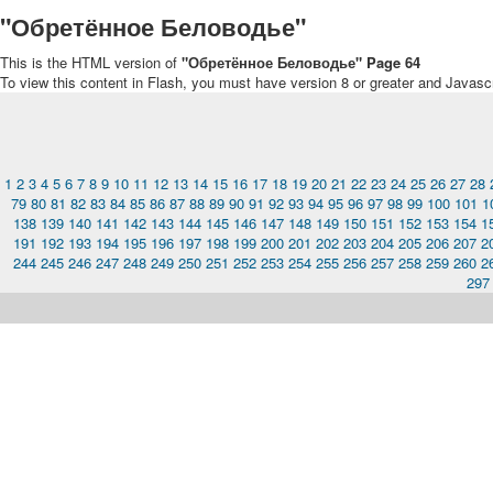
"Обретённое Беловодье"
This is the HTML version of
"Обретённое Беловодье" Page 64
To view this content in Flash, you must have version 8 or greater and Javasc
1
2
3
4
5
6
7
8
9
10
11
12
13
14
15
16
17
18
19
20
21
22
23
24
25
26
27
28
79
80
81
82
83
84
85
86
87
88
89
90
91
92
93
94
95
96
97
98
99
100
101
1
138
139
140
141
142
143
144
145
146
147
148
149
150
151
152
153
154
1
191
192
193
194
195
196
197
198
199
200
201
202
203
204
205
206
207
2
244
245
246
247
248
249
250
251
252
253
254
255
256
257
258
259
260
2
297