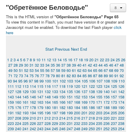
"Обретённое Беловодье"
This is the HTML version of
"Обретённое Беловодье" Page 65
To view this content in Flash, you must have version 8 or greater and
Javascript must be enabled. To download the last Flash player
click
here
Start
Previous
Next
End
1
2
3
4
5
6
7
8
9
10
11
12
13
14
15
16
17
18
19
20
21
22
23
24
25
26
27
28
29
30
31
32
33
34
35
36
37
38
39
40
41
42
43
44
45
46
47
48
49
50
51
52
53
54
55
56
57
58
59
60
61
62
63
64
65
66
67
68
69
70
71
72
73
74
75
76
77
78
79
80
81
82
83
84
85
86
87
88
89
90
91
92
93
94
95
96
97
98
99
100
101
102
103
104
105
106
107
108
109
110
111
112
113
114
115
116
117
118
119
120
121
122
123
124
125
126
127
128
129
130
131
132
133
134
135
136
137
138
139
140
141
142
143
144
145
146
147
148
149
150
151
152
153
154
155
156
157
158
159
160
161
162
163
164
165
166
167
168
169
170
171
172
173
174
175
176
177
178
179
180
181
182
183
184
185
186
187
188
189
190
191
192
193
194
195
196
197
198
199
200
201
202
203
204
205
206
207
208
209
210
211
212
213
214
215
216
217
218
219
220
221
222
223
224
225
226
227
228
229
230
231
232
233
234
235
236
237
238
239
240
241
242
243
244
245
246
247
248
249
250
251
252
253
254