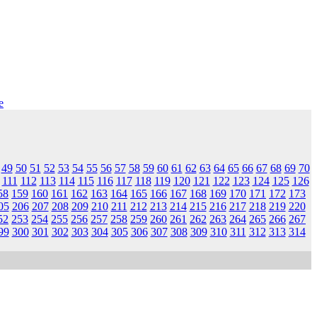
e
49
50
51
52
53
54
55
56
57
58
59
60
61
62
63
64
65
66
67
68
69
70
111
112
113
114
115
116
117
118
119
120
121
122
123
124
125
126
58
159
160
161
162
163
164
165
166
167
168
169
170
171
172
173
05
206
207
208
209
210
211
212
213
214
215
216
217
218
219
220
52
253
254
255
256
257
258
259
260
261
262
263
264
265
266
267
99
300
301
302
303
304
305
306
307
308
309
310
311
312
313
314