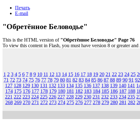
Печать
E-mail
"Обретённое Беловодье"
This is the HTML version of
"Обретённое Беловодье" Page 76
To view this content in Flash, you must have version 8 or greater and
1
2
3
4
5
6
7
8
9
10
11
12
13
14
15
16
17
18
19
20
21
22
23
24
25
2
71
72
73
74
75
76
77
78
79
80
81
82
83
84
85
86
87
88
89
90
91
92
127
128
129
130
131
132
133
134
135
136
137
138
139
140
141
1
174
175
176
177
178
179
180
181
182
183
184
185
186
187
188
1
221
222
223
224
225
226
227
228
229
230
231
232
233
234
235
2
268
269
270
271
272
273
274
275
276
277
278
279
280
281
282
2