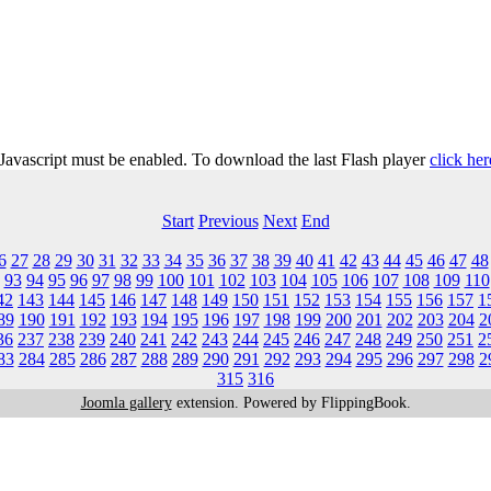
 Javascript must be enabled. To download the last Flash player
click her
Start
Previous
Next
End
6
27
28
29
30
31
32
33
34
35
36
37
38
39
40
41
42
43
44
45
46
47
48
93
94
95
96
97
98
99
100
101
102
103
104
105
106
107
108
109
110
42
143
144
145
146
147
148
149
150
151
152
153
154
155
156
157
1
89
190
191
192
193
194
195
196
197
198
199
200
201
202
203
204
2
36
237
238
239
240
241
242
243
244
245
246
247
248
249
250
251
2
83
284
285
286
287
288
289
290
291
292
293
294
295
296
297
298
2
315
316
Joomla gallery
extension. Powered by FlippingBook.