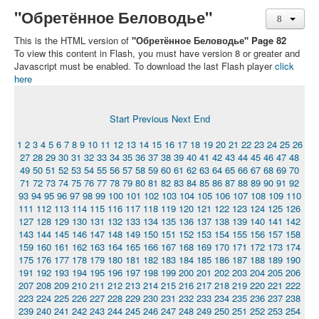
"Обретённое Беловодье"
This is the HTML version of
"Обретённое Беловодье" Page 82
To view this content in Flash, you must have version 8 or greater and
Javascript must be enabled. To download the last Flash player
click
here
Start
Previous
Next
End
1
2
3
4
5
6
7
8
9
10
11
12
13
14
15
16
17
18
19
20
21
22
23
24
25
26
27
28
29
30
31
32
33
34
35
36
37
38
39
40
41
42
43
44
45
46
47
48
49
50
51
52
53
54
55
56
57
58
59
60
61
62
63
64
65
66
67
68
69
70
71
72
73
74
75
76
77
78
79
80
81
82
83
84
85
86
87
88
89
90
91
92
93
94
95
96
97
98
99
100
101
102
103
104
105
106
107
108
109
110
111
112
113
114
115
116
117
118
119
120
121
122
123
124
125
126
127
128
129
130
131
132
133
134
135
136
137
138
139
140
141
142
143
144
145
146
147
148
149
150
151
152
153
154
155
156
157
158
159
160
161
162
163
164
165
166
167
168
169
170
171
172
173
174
175
176
177
178
179
180
181
182
183
184
185
186
187
188
189
190
191
192
193
194
195
196
197
198
199
200
201
202
203
204
205
206
207
208
209
210
211
212
213
214
215
216
217
218
219
220
221
222
223
224
225
226
227
228
229
230
231
232
233
234
235
236
237
238
239
240
241
242
243
244
245
246
247
248
249
250
251
252
253
254