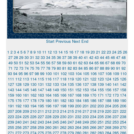
Start
Previous
Next
End
1
2
3
4
5
6
7
8
9
10
11
12
13
14
15
16
17
18
19
20
21
22
23
24
25
26
27
28
29
30
31
32
33
34
35
36
37
38
39
40
41
42
43
44
45
46
47
48
49
50
51
52
53
54
55
56
57
58
59
60
61
62
63
64
65
66
67
68
69
70
71
72
73
74
75
76
77
78
79
80
81
82
83
84
85
86
87
88
89
90
91
92
93
94
95
96
97
98
99
100
101
102
103
104
105
106
107
108
109
110
111
112
113
114
115
116
117
118
119
120
121
122
123
124
125
126
127
128
129
130
131
132
133
134
135
136
137
138
139
140
141
142
143
144
145
146
147
148
149
150
151
152
153
154
155
156
157
158
159
160
161
162
163
164
165
166
167
168
169
170
171
172
173
174
175
176
177
178
179
180
181
182
183
184
185
186
187
188
189
190
191
192
193
194
195
196
197
198
199
200
201
202
203
204
205
206
207
208
209
210
211
212
213
214
215
216
217
218
219
220
221
222
223
224
225
226
227
228
229
230
231
232
233
234
235
236
237
238
239
240
241
242
243
244
245
246
247
248
249
250
251
252
253
254
255
256
257
258
259
260
261
262
263
264
265
266
267
268
269
270
271
272
273
274
275
276
277
278
279
280
281
282
283
284
285
286