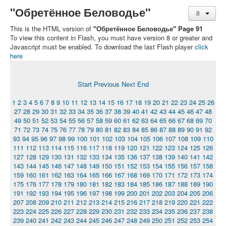
"Обретённое Беловодье"
This is the HTML version of
"Обретённое Беловодье" Page 91
To view this content in Flash, you must have version 8 or greater and
Javascript must be enabled. To download the last Flash player
click
here
Start
Previous
Next
End
1
2
3
4
5
6
7
8
9
10
11
12
13
14
15
16
17
18
19
20
21
22
23
24
25
26
27
28
29
30
31
32
33
34
35
36
37
38
39
40
41
42
43
44
45
46
47
48
49
50
51
52
53
54
55
56
57
58
59
60
61
62
63
64
65
66
67
68
69
70
71
72
73
74
75
76
77
78
79
80
81
82
83
84
85
86
87
88
89
90
91
92
93
94
95
96
97
98
99
100
101
102
103
104
105
106
107
108
109
110
111
112
113
114
115
116
117
118
119
120
121
122
123
124
125
126
127
128
129
130
131
132
133
134
135
136
137
138
139
140
141
142
143
144
145
146
147
148
149
150
151
152
153
154
155
156
157
158
159
160
161
162
163
164
165
166
167
168
169
170
171
172
173
174
175
176
177
178
179
180
181
182
183
184
185
186
187
188
189
190
191
192
193
194
195
196
197
198
199
200
201
202
203
204
205
206
207
208
209
210
211
212
213
214
215
216
217
218
219
220
221
222
223
224
225
226
227
228
229
230
231
232
233
234
235
236
237
238
239
240
241
242
243
244
245
246
247
248
249
250
251
252
253
254