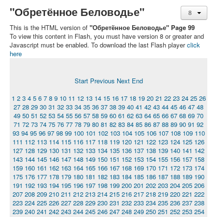
"Обретённое Беловодье"
This is the HTML version of
"Обретённое Беловодье" Page 99
To view this content in Flash, you must have version 8 or greater and
Javascript must be enabled. To download the last Flash player
click
here
Start
Previous
Next
End
1
2
3
4
5
6
7
8
9
10
11
12
13
14
15
16
17
18
19
20
21
22
23
24
25
26
27
28
29
30
31
32
33
34
35
36
37
38
39
40
41
42
43
44
45
46
47
48
49
50
51
52
53
54
55
56
57
58
59
60
61
62
63
64
65
66
67
68
69
70
71
72
73
74
75
76
77
78
79
80
81
82
83
84
85
86
87
88
89
90
91
92
93
94
95
96
97
98
99
100
101
102
103
104
105
106
107
108
109
110
111
112
113
114
115
116
117
118
119
120
121
122
123
124
125
126
127
128
129
130
131
132
133
134
135
136
137
138
139
140
141
142
143
144
145
146
147
148
149
150
151
152
153
154
155
156
157
158
159
160
161
162
163
164
165
166
167
168
169
170
171
172
173
174
175
176
177
178
179
180
181
182
183
184
185
186
187
188
189
190
191
192
193
194
195
196
197
198
199
200
201
202
203
204
205
206
207
208
209
210
211
212
213
214
215
216
217
218
219
220
221
222
223
224
225
226
227
228
229
230
231
232
233
234
235
236
237
238
239
240
241
242
243
244
245
246
247
248
249
250
251
252
253
254