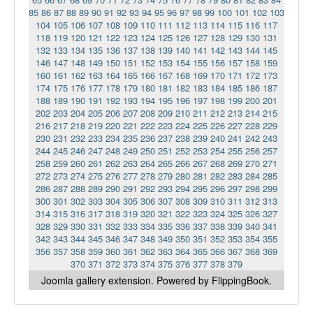
85
86
87
88
89
90
91
92
93
94
95
96
97
98
99
100
101
102
103
104
105
106
107
108
109
110
111
112
113
114
115
116
117
118
119
120
121
122
123
124
125
126
127
128
129
130
131
132
133
134
135
136
137
138
139
140
141
142
143
144
145
146
147
148
149
150
151
152
153
154
155
156
157
158
159
160
161
162
163
164
165
166
167
168
169
170
171
172
173
174
175
176
177
178
179
180
181
182
183
184
185
186
187
188
189
190
191
192
193
194
195
196
197
198
199
200
201
202
203
204
205
206
207
208
209
210
211
212
213
214
215
216
217
218
219
220
221
222
223
224
225
226
227
228
229
230
231
232
233
234
235
236
237
238
239
240
241
242
243
244
245
246
247
248
249
250
251
252
253
254
255
256
257
258
259
260
261
262
263
264
265
266
267
268
269
270
271
272
273
274
275
276
277
278
279
280
281
282
283
284
285
286
287
288
289
290
291
292
293
294
295
296
297
298
299
300
301
302
303
304
305
306
307
308
309
310
311
312
313
314
315
316
317
318
319
320
321
322
323
324
325
326
327
328
329
330
331
332
333
334
335
336
337
338
339
340
341
342
343
344
345
346
347
348
349
350
351
352
353
354
355
356
357
358
359
360
361
362
363
364
365
366
367
368
369
370
371
372
373
374
375
376
377
378
379
Joomla gallery
extension. Powered by FlippingBook.