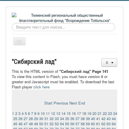
Искать...
Включить/
выключить
навигацию
Главная
"Сибирский лад"
О фонде
This is the HTML version of
"Сибирский лад" Page 141
Онлайн библиотека
To view this content in Flash, you must have version 8 or
greater and Javascript must be enabled. To download the last
Видеоматериалы
Flash player
click here
Контакты
Start
Previous
Next
End
Сайт проекта Достоевский
1
2
3
4
5
6
7
8
9
10
11
12
13
14
15
16
17
18
19
20
21
22
23
24
Ермаковополе.рф
25
26
27
28
29
30
31
32
33
34
35
36
37
38
39
40
41
42
43
44
45
46
47
48
49
50
51
52
53
54
55
56
57
58
59
60
61
62
63
64
65
66
67
68
69
70
71
72
73
74
75
76
77
78
79
80
81
82
83
84