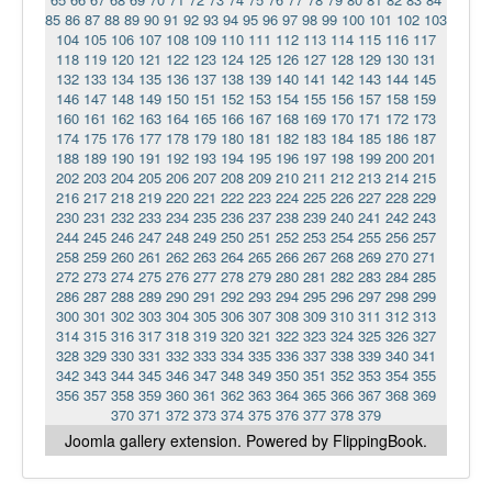
85
86
87
88
89
90
91
92
93
94
95
96
97
98
99
100
101
102
103
104
105
106
107
108
109
110
111
112
113
114
115
116
117
118
119
120
121
122
123
124
125
126
127
128
129
130
131
132
133
134
135
136
137
138
139
140
141
142
143
144
145
146
147
148
149
150
151
152
153
154
155
156
157
158
159
160
161
162
163
164
165
166
167
168
169
170
171
172
173
174
175
176
177
178
179
180
181
182
183
184
185
186
187
188
189
190
191
192
193
194
195
196
197
198
199
200
201
202
203
204
205
206
207
208
209
210
211
212
213
214
215
216
217
218
219
220
221
222
223
224
225
226
227
228
229
230
231
232
233
234
235
236
237
238
239
240
241
242
243
244
245
246
247
248
249
250
251
252
253
254
255
256
257
258
259
260
261
262
263
264
265
266
267
268
269
270
271
272
273
274
275
276
277
278
279
280
281
282
283
284
285
286
287
288
289
290
291
292
293
294
295
296
297
298
299
300
301
302
303
304
305
306
307
308
309
310
311
312
313
314
315
316
317
318
319
320
321
322
323
324
325
326
327
328
329
330
331
332
333
334
335
336
337
338
339
340
341
342
343
344
345
346
347
348
349
350
351
352
353
354
355
356
357
358
359
360
361
362
363
364
365
366
367
368
369
370
371
372
373
374
375
376
377
378
379
Joomla gallery
extension. Powered by FlippingBook.