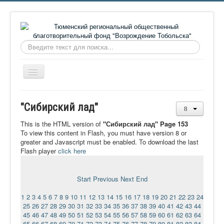
Искать...
Включить/
выключить
навигацию
Главная
"Сибирский лад"
О фонде
This is the HTML version of
"Сибирский лад" Page 153
Онлайн библиотека
To view this content in Flash, you must have version 8 or
greater and Javascript must be enabled. To download the last
Видеоматериалы
Flash player
click here
Контакты
Start
Previous
Next
End
Сайт проекта Достоевский
1
2
3
4
5
6
7
8
9
10
11
12
13
14
15
16
17
18
19
20
21
22
23
24
Ермаковополе.рф
25
26
27
28
29
30
31
32
33
34
35
36
37
38
39
40
41
42
43
44
45
46
47
48
49
50
51
52
53
54
55
56
57
58
59
60
61
62
63
64
65
66
67
68
69
70
71
72
73
74
75
76
77
78
79
80
81
82
83
84