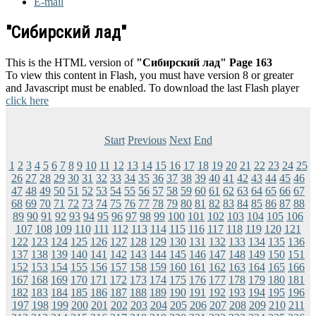
E-mail
"Сибирский лад"
This is the HTML version of
"Сибирский лад" Page 163
To view this content in Flash, you must have version 8 or greater
and Javascript must be enabled. To download the last Flash player
click here
Start
Previous
Next
End
1
2
3
4
5
6
7
8
9
10
11
12
13
14
15
16
17
18
19
20
21
22
23
24
25
26
27
28
29
30
31
32
33
34
35
36
37
38
39
40
41
42
43
44
45
46
47
48
49
50
51
52
53
54
55
56
57
58
59
60
61
62
63
64
65
66
67
68
69
70
71
72
73
74
75
76
77
78
79
80
81
82
83
84
85
86
87
88
89
90
91
92
93
94
95
96
97
98
99
100
101
102
103
104
105
106
107
108
109
110
111
112
113
114
115
116
117
118
119
120
121
122
123
124
125
126
127
128
129
130
131
132
133
134
135
136
137
138
139
140
141
142
143
144
145
146
147
148
149
150
151
152
153
154
155
156
157
158
159
160
161
162
163
164
165
166
167
168
169
170
171
172
173
174
175
176
177
178
179
180
181
182
183
184
185
186
187
188
189
190
191
192
193
194
195
196
197
198
199
200
201
202
203
204
205
206
207
208
209
210
211