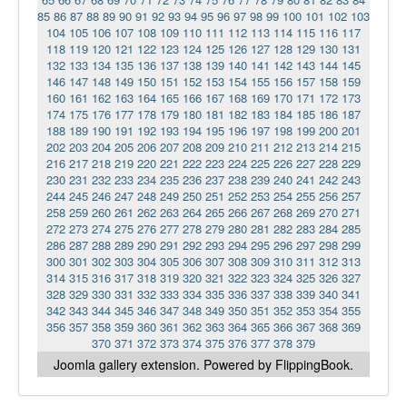
85
86
87
88
89
90
91
92
93
94
95
96
97
98
99
100
101
102
103
104
105
106
107
108
109
110
111
112
113
114
115
116
117
118
119
120
121
122
123
124
125
126
127
128
129
130
131
132
133
134
135
136
137
138
139
140
141
142
143
144
145
146
147
148
149
150
151
152
153
154
155
156
157
158
159
160
161
162
163
164
165
166
167
168
169
170
171
172
173
174
175
176
177
178
179
180
181
182
183
184
185
186
187
188
189
190
191
192
193
194
195
196
197
198
199
200
201
202
203
204
205
206
207
208
209
210
211
212
213
214
215
216
217
218
219
220
221
222
223
224
225
226
227
228
229
230
231
232
233
234
235
236
237
238
239
240
241
242
243
244
245
246
247
248
249
250
251
252
253
254
255
256
257
258
259
260
261
262
263
264
265
266
267
268
269
270
271
272
273
274
275
276
277
278
279
280
281
282
283
284
285
286
287
288
289
290
291
292
293
294
295
296
297
298
299
300
301
302
303
304
305
306
307
308
309
310
311
312
313
314
315
316
317
318
319
320
321
322
323
324
325
326
327
328
329
330
331
332
333
334
335
336
337
338
339
340
341
342
343
344
345
346
347
348
349
350
351
352
353
354
355
356
357
358
359
360
361
362
363
364
365
366
367
368
369
370
371
372
373
374
375
376
377
378
379
Joomla gallery
extension. Powered by FlippingBook.