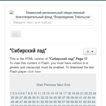
Искать...
Включить/
выключить
навигацию
Главная
"Сибирский лад"
О фонде
This is the HTML version of
"Сибирский лад" Page 17
Онлайн библиотека
To view this content in Flash, you must have version 8 or
greater and Javascript must be enabled. To download the last
Видеоматериалы
Flash player
click here
Контакты
Start
Previous
Next
End
Сайт проекта Достоевский
1
2
3
4
5
6
7
8
9
10
11
12
13
14
15
16
17
18
19
20
21
22
23
24
Ермаковополе.рф
25
26
27
28
29
30
31
32
33
34
35
36
37
38
39
40
41
42
43
44
45
46
47
48
49
50
51
52
53
54
55
56
57
58
59
60
61
62
63
64
65
66
67
68
69
70
71
72
73
74
75
76
77
78
79
80
81
82
83
84