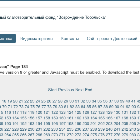
иотека
Видеоматериалы
Контакты
Сайт проекта Достоевский
лад" Page 184
ave version 8 or greater and Javascript must be enabled. To download the las
Start
Previous
Next
End
7
18
19
20
21
22
23
24
25
26
27
28
29
30
31
32
33
34
35
36
37
38
39
40
41
4
9
70
71
72
73
74
75
76
77
78
79
80
81
82
83
84
85
86
87
88
89
90
91
92
93
9
15
116
117
118
119
120
121
122
123
124
125
126
127
128
129
130
131
132
1
52
153
154
155
156
157
158
159
160
161
162
163
164
165
166
167
168
169
1
89
190
191
192
193
194
195
196
197
198
199
200
201
202
203
204
205
206
2
26
227
228
229
230
231
232
233
234
235
236
237
238
239
240
241
242
243
2
63
264
265
266
267
268
269
270
271
272
273
274
275
276
277
278
279
280
2