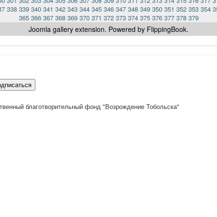
00
301
302
303
304
305
306
307
308
309
310
311
312
313
314
315
316
317
3
37
338
339
340
341
342
343
344
345
346
347
348
349
350
351
352
353
354
3
365
366
367
368
369
370
371
372
373
374
375
376
377
378
379
Joomla gallery
extension. Powered by FlippingBook.
одписаться
твенный благотворительный фонд "Возрождение Тобольска"