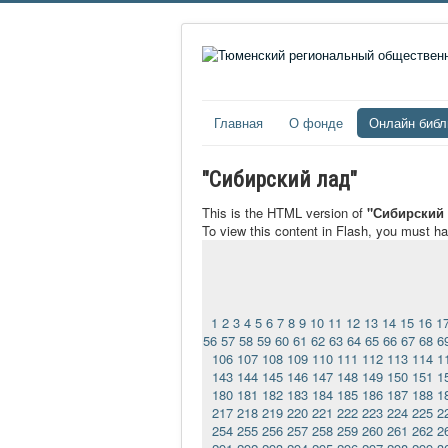
Главная
О фонде
Онлайн библ
"Сибирский лад"
This is the HTML version of
"Сибирский 
To view this content in Flash, you must h
1
2
3
4
5
6
7
8
9
10
11
12
13
14
15
16
1
56
57
58
59
60
61
62
63
64
65
66
67
68
6
106
107
108
109
110
111
112
113
114
1
143
144
145
146
147
148
149
150
151
1
180
181
182
183
184
185
186
187
188
1
217
218
219
220
221
222
223
224
225
2
254
255
256
257
258
259
260
261
262
2