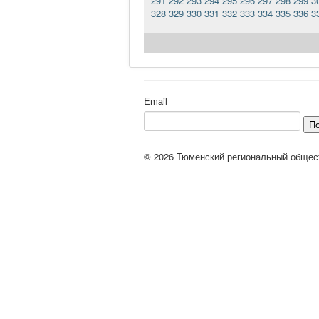
291
292
293
294
295
296
297
298
299
3
328
329
330
331
332
333
334
335
336
3
Email
П
© 2026 Тюменский региональный общес