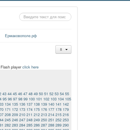
Искать...
Ермаковополе.рф
t Flash player
click here
2
43
44
45
46
47
48
49
50
51
52
53
54
55
4
95
96
97
98
99
100
101
102
103
104
105
33
134
135
136
137
138
139
140
141
142
70
171
172
173
174
175
176
177
178
179
07
208
209
210
211
212
213
214
215
216
44
245
246
247
248
249
250
251
252
253
81
282
283
284
285
286
287
288
289
290