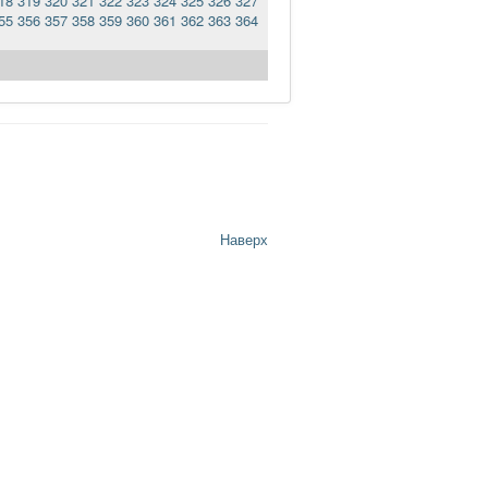
18
319
320
321
322
323
324
325
326
327
55
356
357
358
359
360
361
362
363
364
Наверх