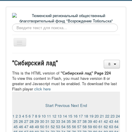
Искать...
Включить/
выключить
навигацию
Главная
"Сибирский лад"
О фонде
This is the HTML version of
"Сибирский лад" Page 224
Онлайн библиотека
To view this content in Flash, you must have version 8 or
greater and Javascript must be enabled. To download the last
Видеоматериалы
Flash player
click here
Контакты
Start
Previous
Next
End
Сайт проекта Достоевский
1
2
3
4
5
6
7
8
9
10
11
12
13
14
15
16
17
18
19
20
21
22
23
24
Ермаковополе.рф
25
26
27
28
29
30
31
32
33
34
35
36
37
38
39
40
41
42
43
44
45
46
47
48
49
50
51
52
53
54
55
56
57
58
59
60
61
62
63
64
65
66
67
68
69
70
71
72
73
74
75
76
77
78
79
80
81
82
83
84