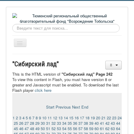
Искать...
Включить/
выключить
навигацию
Главная
"Сибирский лад"
О фонде
This is the HTML version of
"Сибирский лад" Page 242
Онлайн библиотека
To view this content in Flash, you must have version 8 or
greater and Javascript must be enabled. To download the last
Видеоматериалы
Flash player
click here
Контакты
Start
Previous
Next
End
Сайт проекта Достоевский
1
2
3
4
5
6
7
8
9
10
11
12
13
14
15
16
17
18
19
20
21
22
23
24
Ермаковополе.рф
25
26
27
28
29
30
31
32
33
34
35
36
37
38
39
40
41
42
43
44
45
46
47
48
49
50
51
52
53
54
55
56
57
58
59
60
61
62
63
64
65
66
67
68
69
70
71
72
73
74
75
76
77
78
79
80
81
82
83
84