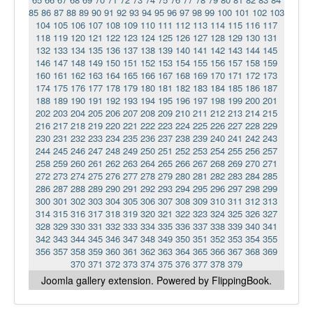
85
86
87
88
89
90
91
92
93
94
95
96
97
98
99
100
101
102
103
104
105
106
107
108
109
110
111
112
113
114
115
116
117
118
119
120
121
122
123
124
125
126
127
128
129
130
131
132
133
134
135
136
137
138
139
140
141
142
143
144
145
146
147
148
149
150
151
152
153
154
155
156
157
158
159
160
161
162
163
164
165
166
167
168
169
170
171
172
173
174
175
176
177
178
179
180
181
182
183
184
185
186
187
188
189
190
191
192
193
194
195
196
197
198
199
200
201
202
203
204
205
206
207
208
209
210
211
212
213
214
215
216
217
218
219
220
221
222
223
224
225
226
227
228
229
230
231
232
233
234
235
236
237
238
239
240
241
242
243
244
245
246
247
248
249
250
251
252
253
254
255
256
257
258
259
260
261
262
263
264
265
266
267
268
269
270
271
272
273
274
275
276
277
278
279
280
281
282
283
284
285
286
287
288
289
290
291
292
293
294
295
296
297
298
299
300
301
302
303
304
305
306
307
308
309
310
311
312
313
314
315
316
317
318
319
320
321
322
323
324
325
326
327
328
329
330
331
332
333
334
335
336
337
338
339
340
341
342
343
344
345
346
347
348
349
350
351
352
353
354
355
356
357
358
359
360
361
362
363
364
365
366
367
368
369
370
371
372
373
374
375
376
377
378
379
Joomla gallery
extension. Powered by FlippingBook.