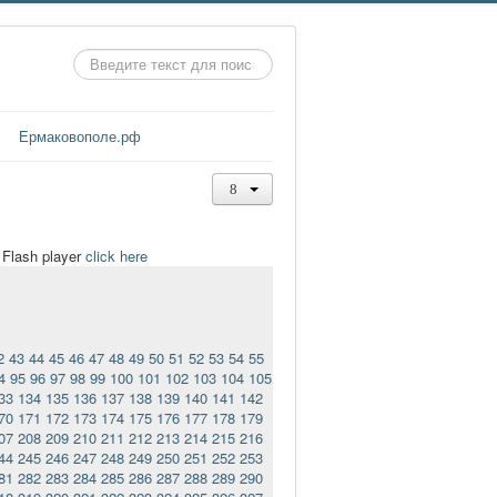
Искать...
Ермаковополе.рф
t Flash player
click here
2
43
44
45
46
47
48
49
50
51
52
53
54
55
4
95
96
97
98
99
100
101
102
103
104
105
33
134
135
136
137
138
139
140
141
142
70
171
172
173
174
175
176
177
178
179
07
208
209
210
211
212
213
214
215
216
44
245
246
247
248
249
250
251
252
253
81
282
283
284
285
286
287
288
289
290