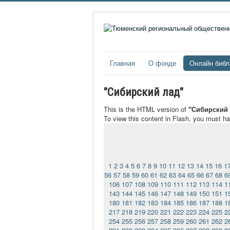
Главная
О фонде
Онлайн библ
"Сибирский лад"
This is the HTML version of
"Сибирский 
To view this content in Flash, you must h
1
2
3
4
5
6
7
8
9
10
11
12
13
14
15
16
1
56
57
58
59
60
61
62
63
64
65
66
67
68
6
106
107
108
109
110
111
112
113
114
1
143
144
145
146
147
148
149
150
151
1
180
181
182
183
184
185
186
187
188
1
217
218
219
220
221
222
223
224
225
2
254
255
256
257
258
259
260
261
262
2