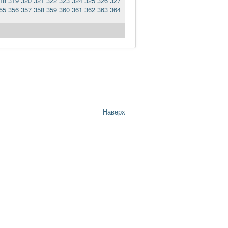
18
319
320
321
322
323
324
325
326
327
55
356
357
358
359
360
361
362
363
364
Наверх