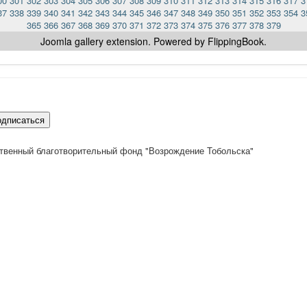
00
301
302
303
304
305
306
307
308
309
310
311
312
313
314
315
316
317
3
37
338
339
340
341
342
343
344
345
346
347
348
349
350
351
352
353
354
3
365
366
367
368
369
370
371
372
373
374
375
376
377
378
379
Joomla gallery
extension. Powered by FlippingBook.
одписаться
твенный благотворительный фонд "Возрождение Тобольска"