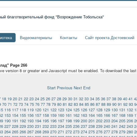
иотека
Видеоматериалы
Контакты
Сайт проекта Достоевский
лад" Page 266
ave version 8 or greater and Javascript must be enabled. To download the las
Start
Previous
Next
End
7
18
19
20
21
22
23
24
25
26
27
28
29
30
31
32
33
34
35
36
37
38
39
40
41
4
9
70
71
72
73
74
75
76
77
78
79
80
81
82
83
84
85
86
87
88
89
90
91
92
93
9
15
116
117
118
119
120
121
122
123
124
125
126
127
128
129
130
131
132
1
52
153
154
155
156
157
158
159
160
161
162
163
164
165
166
167
168
169
1
89
190
191
192
193
194
195
196
197
198
199
200
201
202
203
204
205
206
2
26
227
228
229
230
231
232
233
234
235
236
237
238
239
240
241
242
243
2
63
264
265
266
267
268
269
270
271
272
273
274
275
276
277
278
279
280
2