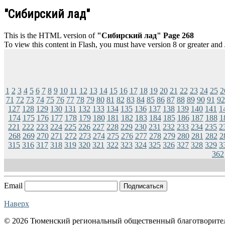
"Сибирский лад"
This is the HTML version of
"Сибирский лад" Page 268
To view this content in Flash, you must have version 8 or greater and
1
2
3
4
5
6
7
8
9
10
11
12
13
14
15
16
17
18
19
20
21
22
23
24
25
2
71
72
73
74
75
76
77
78
79
80
81
82
83
84
85
86
87
88
89
90
91
92
127
128
129
130
131
132
133
134
135
136
137
138
139
140
141
1
174
175
176
177
178
179
180
181
182
183
184
185
186
187
188
1
221
222
223
224
225
226
227
228
229
230
231
232
233
234
235
2
268
269
270
271
272
273
274
275
276
277
278
279
280
281
282
2
315
316
317
318
319
320
321
322
323
324
325
326
327
328
329
3
362
Email
Подписаться
Наверх
© 2026 Тюменский региональный общественный благотворите