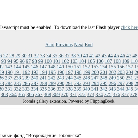
 Javascript must be enabled. To download the last Flash player
click her
Start
Previous
Next
End
6
27
28
29
30
31
32
33
34
35
36
37
38
39
40
41
42
43
44
45
46
47
48
93
94
95
96
97
98
99
100
101
102
103
104
105
106
107
108
109
110
42
143
144
145
146
147
148
149
150
151
152
153
154
155
156
157
1
89
190
191
192
193
194
195
196
197
198
199
200
201
202
203
204
2
36
237
238
239
240
241
242
243
244
245
246
247
248
249
250
251
2
83
284
285
286
287
288
289
290
291
292
293
294
295
296
297
298
2
30
331
332
333
334
335
336
337
338
339
340
341
342
343
344
345
3
363
364
365
366
367
368
369
370
371
372
373
374
375
376
377
378
Joomla gallery
extension. Powered by FlippingBook.
льный фонд "Возрождение Тобольска"