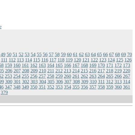
e
49
50
51
52
53
54
55
56
57
58
59
60
61
62
63
64
65
66
67
68
69
70
111
112
113
114
115
116
117
118
119
120
121
122
123
124
125
126
58
159
160
161
162
163
164
165
166
167
168
169
170
171
172
173
05
206
207
208
209
210
211
212
213
214
215
216
217
218
219
220
52
253
254
255
256
257
258
259
260
261
262
263
264
265
266
267
99
300
301
302
303
304
305
306
307
308
309
310
311
312
313
314
46
347
348
349
350
351
352
353
354
355
356
357
358
359
360
361
379