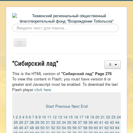
Искать...
Включить/
выключить
навигацию
Главная
"Сибирский лад"
О фонде
This is the HTML version of
"Сибирский лад" Page 276
Онлайн библиотека
To view this content in Flash, you must have version 8 or
greater and Javascript must be enabled. To download the last
Видеоматериалы
Flash player
click here
Контакты
Start
Previous
Next
End
Сайт проекта Достоевский
1
2
3
4
5
6
7
8
9
10
11
12
13
14
15
16
17
18
19
20
21
22
23
24
Ермаковополе.рф
25
26
27
28
29
30
31
32
33
34
35
36
37
38
39
40
41
42
43
44
45
46
47
48
49
50
51
52
53
54
55
56
57
58
59
60
61
62
63
64
65
66
67
68
69
70
71
72
73
74
75
76
77
78
79
80
81
82
83
84