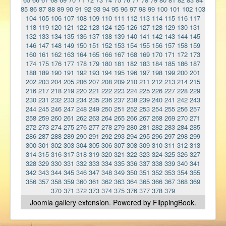
85
86
87
88
89
90
91
92
93
94
95
96
97
98
99
100
101
102
103
104
105
106
107
108
109
110
111
112
113
114
115
116
117
118
119
120
121
122
123
124
125
126
127
128
129
130
131
132
133
134
135
136
137
138
139
140
141
142
143
144
145
146
147
148
149
150
151
152
153
154
155
156
157
158
159
160
161
162
163
164
165
166
167
168
169
170
171
172
173
174
175
176
177
178
179
180
181
182
183
184
185
186
187
188
189
190
191
192
193
194
195
196
197
198
199
200
201
202
203
204
205
206
207
208
209
210
211
212
213
214
215
216
217
218
219
220
221
222
223
224
225
226
227
228
229
230
231
232
233
234
235
236
237
238
239
240
241
242
243
244
245
246
247
248
249
250
251
252
253
254
255
256
257
258
259
260
261
262
263
264
265
266
267
268
269
270
271
272
273
274
275
276
277
278
279
280
281
282
283
284
285
286
287
288
289
290
291
292
293
294
295
296
297
298
299
300
301
302
303
304
305
306
307
308
309
310
311
312
313
314
315
316
317
318
319
320
321
322
323
324
325
326
327
328
329
330
331
332
333
334
335
336
337
338
339
340
341
342
343
344
345
346
347
348
349
350
351
352
353
354
355
356
357
358
359
360
361
362
363
364
365
366
367
368
369
370
371
372
373
374
375
376
377
378
379
Joomla gallery
extension. Powered by FlippingBook.