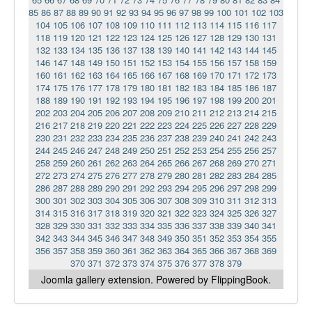
85
86
87
88
89
90
91
92
93
94
95
96
97
98
99
100
101
102
103
104
105
106
107
108
109
110
111
112
113
114
115
116
117
118
119
120
121
122
123
124
125
126
127
128
129
130
131
132
133
134
135
136
137
138
139
140
141
142
143
144
145
146
147
148
149
150
151
152
153
154
155
156
157
158
159
160
161
162
163
164
165
166
167
168
169
170
171
172
173
174
175
176
177
178
179
180
181
182
183
184
185
186
187
188
189
190
191
192
193
194
195
196
197
198
199
200
201
202
203
204
205
206
207
208
209
210
211
212
213
214
215
216
217
218
219
220
221
222
223
224
225
226
227
228
229
230
231
232
233
234
235
236
237
238
239
240
241
242
243
244
245
246
247
248
249
250
251
252
253
254
255
256
257
258
259
260
261
262
263
264
265
266
267
268
269
270
271
272
273
274
275
276
277
278
279
280
281
282
283
284
285
286
287
288
289
290
291
292
293
294
295
296
297
298
299
300
301
302
303
304
305
306
307
308
309
310
311
312
313
314
315
316
317
318
319
320
321
322
323
324
325
326
327
328
329
330
331
332
333
334
335
336
337
338
339
340
341
342
343
344
345
346
347
348
349
350
351
352
353
354
355
356
357
358
359
360
361
362
363
364
365
366
367
368
369
370
371
372
373
374
375
376
377
378
379
Joomla gallery
extension. Powered by FlippingBook.