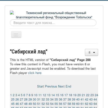
Искать...
Включить/
выключить
навигацию
Главная
"Сибирский лад"
О фонде
This is the HTML version of
"Сибирский лад" Page 288
Онлайн библиотека
To view this content in Flash, you must have version 8 or
greater and Javascript must be enabled. To download the last
Видеоматериалы
Flash player
click here
Контакты
Start
Previous
Next
End
Сайт проекта Достоевский
1
2
3
4
5
6
7
8
9
10
11
12
13
14
15
16
17
18
19
20
21
22
23
24
Ермаковополе.рф
25
26
27
28
29
30
31
32
33
34
35
36
37
38
39
40
41
42
43
44
45
46
47
48
49
50
51
52
53
54
55
56
57
58
59
60
61
62
63
64
65
66
67
68
69
70
71
72
73
74
75
76
77
78
79
80
81
82
83
84