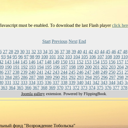
 Javascript must be enabled. To download the last Flash player
click her
Start
Previous
Next
End
6
27
28
29
30
31
32
33
34
35
36
37
38
39
40
41
42
43
44
45
46
47
48
93
94
95
96
97
98
99
100
101
102
103
104
105
106
107
108
109
110
42
143
144
145
146
147
148
149
150
151
152
153
154
155
156
157
1
89
190
191
192
193
194
195
196
197
198
199
200
201
202
203
204
2
36
237
238
239
240
241
242
243
244
245
246
247
248
249
250
251
2
83
284
285
286
287
288
289
290
291
292
293
294
295
296
297
298
2
30
331
332
333
334
335
336
337
338
339
340
341
342
343
344
345
3
363
364
365
366
367
368
369
370
371
372
373
374
375
376
377
378
Joomla gallery
extension. Powered by FlippingBook.
льный фонд "Возрождение Тобольска"