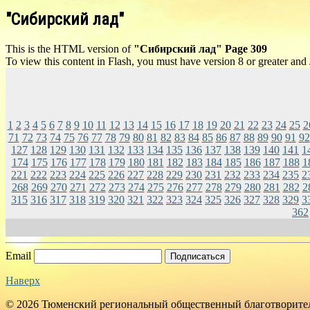
"Сибирский лад"
This is the HTML version of
"Сибирский лад" Page 309
To view this content in Flash, you must have version 8 or greater and
1
2
3
4
5
6
7
8
9
10
11
12
13
14
15
16
17
18
19
20
21
22
23
24
25
2
71
72
73
74
75
76
77
78
79
80
81
82
83
84
85
86
87
88
89
90
91
92
127
128
129
130
131
132
133
134
135
136
137
138
139
140
141
1
174
175
176
177
178
179
180
181
182
183
184
185
186
187
188
1
221
222
223
224
225
226
227
228
229
230
231
232
233
234
235
2
268
269
270
271
272
273
274
275
276
277
278
279
280
281
282
2
315
316
317
318
319
320
321
322
323
324
325
326
327
328
329
3
362
Email
Подписаться
Наверх
© 2026 Тюменский региональный общественный благотворите