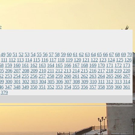
e
49
50
51
52
53
54
55
56
57
58
59
60
61
62
63
64
65
66
67
68
69
70
111
112
113
114
115
116
117
118
119
120
121
122
123
124
125
126
58
159
160
161
162
163
164
165
166
167
168
169
170
171
172
173
05
206
207
208
209
210
211
212
213
214
215
216
217
218
219
220
52
253
254
255
256
257
258
259
260
261
262
263
264
265
266
267
99
300
301
302
303
304
305
306
307
308
309
310
311
312
313
314
46
347
348
349
350
351
352
353
354
355
356
357
358
359
360
361
379