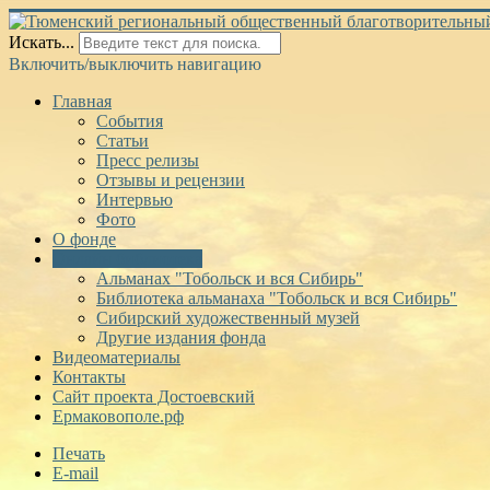
Искать...
Включить/выключить навигацию
Главная
События
Статьи
Пресс релизы
Отзывы и рецензии
Интервью
Фото
О фонде
Онлайн библиотека
Альманах "Тобольск и вся Сибирь"
Библиотека альманаха "Тобольск и вся Сибирь"
Сибирский художественный музей
Другие издания фонда
Видеоматериалы
Контакты
Сайт проекта Достоевский
Ермаковополе.рф
Печать
E-mail