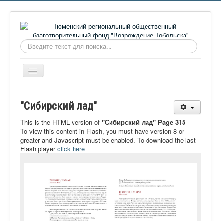
Искать...
Включить/
выключить
навигацию
Главная
"Сибирский лад"
О фонде
This is the HTML version of
"Сибирский лад" Page 315
Онлайн библиотека
To view this content in Flash, you must have version 8 or
greater and Javascript must be enabled. To download the last
Видеоматериалы
Flash player
click here
Контакты
Сайт проекта Достоевский
Ермаковополе.рф