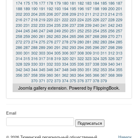
174
175
176
177
178
179
180
181
182
183
184
185
186
187
188
189
190
191
192
193
194
195
196
197
198
199
200
201
202
203
204
205
206
207
208
209
210
211
212
213
214
215
216
217
218
219
220
221
222
223
224
225
226
227
228
229
230
231
232
233
234
235
236
237
238
239
240
241
242
243
244
245
246
247
248
249
250
251
252
253
254
255
256
257
258
259
260
261
262
263
264
265
266
267
268
269
270
271
272
273
274
275
276
277
278
279
280
281
282
283
284
285
286
287
288
289
290
291
292
293
294
295
296
297
298
299
300
301
302
303
304
305
306
307
308
309
310
311
312
313
314
315
316
317
318
319
320
321
322
323
324
325
326
327
328
329
330
331
332
333
334
335
336
337
338
339
340
341
342
343
344
345
346
347
348
349
350
351
352
353
354
355
356
357
358
359
360
361
362
363
364
365
366
367
368
369
370
371
372
373
374
375
376
377
378
379
Joomla gallery
extension. Powered by FlippingBook.
Email
Подписаться
© 2026 Тюменский региональный общественный
Наверх