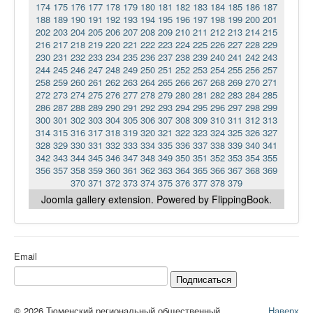
174
175
176
177
178
179
180
181
182
183
184
185
186
187
188
189
190
191
192
193
194
195
196
197
198
199
200
201
202
203
204
205
206
207
208
209
210
211
212
213
214
215
216
217
218
219
220
221
222
223
224
225
226
227
228
229
230
231
232
233
234
235
236
237
238
239
240
241
242
243
244
245
246
247
248
249
250
251
252
253
254
255
256
257
258
259
260
261
262
263
264
265
266
267
268
269
270
271
272
273
274
275
276
277
278
279
280
281
282
283
284
285
286
287
288
289
290
291
292
293
294
295
296
297
298
299
300
301
302
303
304
305
306
307
308
309
310
311
312
313
314
315
316
317
318
319
320
321
322
323
324
325
326
327
328
329
330
331
332
333
334
335
336
337
338
339
340
341
342
343
344
345
346
347
348
349
350
351
352
353
354
355
356
357
358
359
360
361
362
363
364
365
366
367
368
369
370
371
372
373
374
375
376
377
378
379
Joomla gallery
extension. Powered by FlippingBook.
Email
Подписаться
© 2026 Тюменский региональный общественный
Наверх