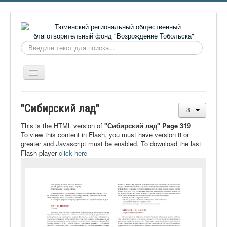
Искать...
Включить/
выключить
навигацию
Главная
"Сибирский лад"
О фонде
This is the HTML version of
"Сибирский лад" Page 319
Онлайн библиотека
To view this content in Flash, you must have version 8 or
greater and Javascript must be enabled. To download the last
Видеоматериалы
Flash player
click here
Контакты
Сайт проекта Достоевский
Ермаковополе.рф