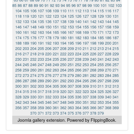
85
86
87
88
89
90
91
92
93
94
95
96
97
98
99
100
101
102
103
104
105
106
107
108
109
110
111
112
113
114
115
116
117
118
119
120
121
122
123
124
125
126
127
128
129
130
131
132
133
134
135
136
137
138
139
140
141
142
143
144
145
146
147
148
149
150
151
152
153
154
155
156
157
158
159
160
161
162
163
164
165
166
167
168
169
170
171
172
173
174
175
176
177
178
179
180
181
182
183
184
185
186
187
188
189
190
191
192
193
194
195
196
197
198
199
200
201
202
203
204
205
206
207
208
209
210
211
212
213
214
215
216
217
218
219
220
221
222
223
224
225
226
227
228
229
230
231
232
233
234
235
236
237
238
239
240
241
242
243
244
245
246
247
248
249
250
251
252
253
254
255
256
257
258
259
260
261
262
263
264
265
266
267
268
269
270
271
272
273
274
275
276
277
278
279
280
281
282
283
284
285
286
287
288
289
290
291
292
293
294
295
296
297
298
299
300
301
302
303
304
305
306
307
308
309
310
311
312
313
314
315
316
317
318
319
320
321
322
323
324
325
326
327
328
329
330
331
332
333
334
335
336
337
338
339
340
341
342
343
344
345
346
347
348
349
350
351
352
353
354
355
356
357
358
359
360
361
362
363
364
365
366
367
368
369
370
371
372
373
374
375
376
377
378
379
Joomla gallery
extension. Powered by FlippingBook.