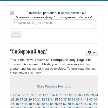
Искать...
Включить/
выключить
навигацию
Главная
"Сибирский лад"
О фонде
This is the HTML version of
"Сибирский лад" Page 345
Онлайн библиотека
To view this content in Flash, you must have version 8 or
greater and Javascript must be enabled. To download the last
Видеоматериалы
Flash player
click here
Контакты
Start
Previous
Next
End
Сайт проекта Достоевский
1
2
3
4
5
6
7
8
9
10
11
12
13
14
15
16
17
18
19
20
21
22
23
24
Ермаковополе.рф
25
26
27
28
29
30
31
32
33
34
35
36
37
38
39
40
41
42
43
44
45
46
47
48
49
50
51
52
53
54
55
56
57
58
59
60
61
62
63
64
65
66
67
68
69
70
71
72
73
74
75
76
77
78
79
80
81
82
83
84