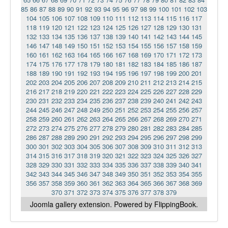
85
86
87
88
89
90
91
92
93
94
95
96
97
98
99
100
101
102
103
104
105
106
107
108
109
110
111
112
113
114
115
116
117
118
119
120
121
122
123
124
125
126
127
128
129
130
131
132
133
134
135
136
137
138
139
140
141
142
143
144
145
146
147
148
149
150
151
152
153
154
155
156
157
158
159
160
161
162
163
164
165
166
167
168
169
170
171
172
173
174
175
176
177
178
179
180
181
182
183
184
185
186
187
188
189
190
191
192
193
194
195
196
197
198
199
200
201
202
203
204
205
206
207
208
209
210
211
212
213
214
215
216
217
218
219
220
221
222
223
224
225
226
227
228
229
230
231
232
233
234
235
236
237
238
239
240
241
242
243
244
245
246
247
248
249
250
251
252
253
254
255
256
257
258
259
260
261
262
263
264
265
266
267
268
269
270
271
272
273
274
275
276
277
278
279
280
281
282
283
284
285
286
287
288
289
290
291
292
293
294
295
296
297
298
299
300
301
302
303
304
305
306
307
308
309
310
311
312
313
314
315
316
317
318
319
320
321
322
323
324
325
326
327
328
329
330
331
332
333
334
335
336
337
338
339
340
341
342
343
344
345
346
347
348
349
350
351
352
353
354
355
356
357
358
359
360
361
362
363
364
365
366
367
368
369
370
371
372
373
374
375
376
377
378
379
Joomla gallery
extension. Powered by FlippingBook.