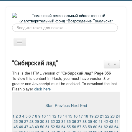
Искать...
Включить/
выключить
навигацию
Главная
"Сибирский лад"
О фонде
This is the HTML version of
"Сибирский лад" Page 356
Онлайн библиотека
To view this content in Flash, you must have version 8 or
greater and Javascript must be enabled. To download the last
Видеоматериалы
Flash player
click here
Контакты
Start
Previous
Next
End
Сайт проекта Достоевский
1
2
3
4
5
6
7
8
9
10
11
12
13
14
15
16
17
18
19
20
21
22
23
24
Ермаковополе.рф
25
26
27
28
29
30
31
32
33
34
35
36
37
38
39
40
41
42
43
44
45
46
47
48
49
50
51
52
53
54
55
56
57
58
59
60
61
62
63
64
65
66
67
68
69
70
71
72
73
74
75
76
77
78
79
80
81
82
83
84