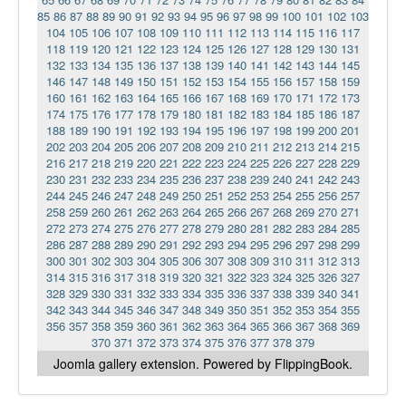
85
86
87
88
89
90
91
92
93
94
95
96
97
98
99
100
101
102
103
104
105
106
107
108
109
110
111
112
113
114
115
116
117
118
119
120
121
122
123
124
125
126
127
128
129
130
131
132
133
134
135
136
137
138
139
140
141
142
143
144
145
146
147
148
149
150
151
152
153
154
155
156
157
158
159
160
161
162
163
164
165
166
167
168
169
170
171
172
173
174
175
176
177
178
179
180
181
182
183
184
185
186
187
188
189
190
191
192
193
194
195
196
197
198
199
200
201
202
203
204
205
206
207
208
209
210
211
212
213
214
215
216
217
218
219
220
221
222
223
224
225
226
227
228
229
230
231
232
233
234
235
236
237
238
239
240
241
242
243
244
245
246
247
248
249
250
251
252
253
254
255
256
257
258
259
260
261
262
263
264
265
266
267
268
269
270
271
272
273
274
275
276
277
278
279
280
281
282
283
284
285
286
287
288
289
290
291
292
293
294
295
296
297
298
299
300
301
302
303
304
305
306
307
308
309
310
311
312
313
314
315
316
317
318
319
320
321
322
323
324
325
326
327
328
329
330
331
332
333
334
335
336
337
338
339
340
341
342
343
344
345
346
347
348
349
350
351
352
353
354
355
356
357
358
359
360
361
362
363
364
365
366
367
368
369
370
371
372
373
374
375
376
377
378
379
Joomla gallery
extension. Powered by FlippingBook.