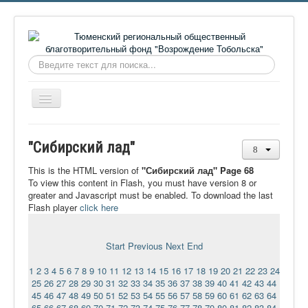
Искать...
Включить/
выключить
навигацию
Главная
"Сибирский лад"
О фонде
This is the HTML version of
"Сибирский лад" Page 68
Онлайн библиотека
To view this content in Flash, you must have version 8 or
greater and Javascript must be enabled. To download the last
Видеоматериалы
Flash player
click here
Контакты
Start
Previous
Next
End
Сайт проекта Достоевский
1
2
3
4
5
6
7
8
9
10
11
12
13
14
15
16
17
18
19
20
21
22
23
24
Ермаковополе.рф
25
26
27
28
29
30
31
32
33
34
35
36
37
38
39
40
41
42
43
44
45
46
47
48
49
50
51
52
53
54
55
56
57
58
59
60
61
62
63
64
65
66
67
68
69
70
71
72
73
74
75
76
77
78
79
80
81
82
83
84