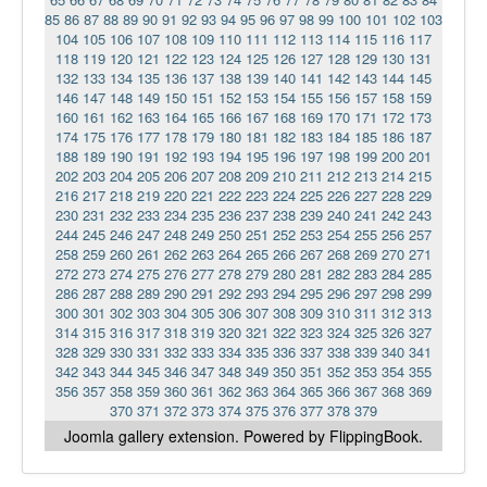
85
86
87
88
89
90
91
92
93
94
95
96
97
98
99
100
101
102
103
104
105
106
107
108
109
110
111
112
113
114
115
116
117
118
119
120
121
122
123
124
125
126
127
128
129
130
131
132
133
134
135
136
137
138
139
140
141
142
143
144
145
146
147
148
149
150
151
152
153
154
155
156
157
158
159
160
161
162
163
164
165
166
167
168
169
170
171
172
173
174
175
176
177
178
179
180
181
182
183
184
185
186
187
188
189
190
191
192
193
194
195
196
197
198
199
200
201
202
203
204
205
206
207
208
209
210
211
212
213
214
215
216
217
218
219
220
221
222
223
224
225
226
227
228
229
230
231
232
233
234
235
236
237
238
239
240
241
242
243
244
245
246
247
248
249
250
251
252
253
254
255
256
257
258
259
260
261
262
263
264
265
266
267
268
269
270
271
272
273
274
275
276
277
278
279
280
281
282
283
284
285
286
287
288
289
290
291
292
293
294
295
296
297
298
299
300
301
302
303
304
305
306
307
308
309
310
311
312
313
314
315
316
317
318
319
320
321
322
323
324
325
326
327
328
329
330
331
332
333
334
335
336
337
338
339
340
341
342
343
344
345
346
347
348
349
350
351
352
353
354
355
356
357
358
359
360
361
362
363
364
365
366
367
368
369
370
371
372
373
374
375
376
377
378
379
Joomla gallery
extension. Powered by FlippingBook.