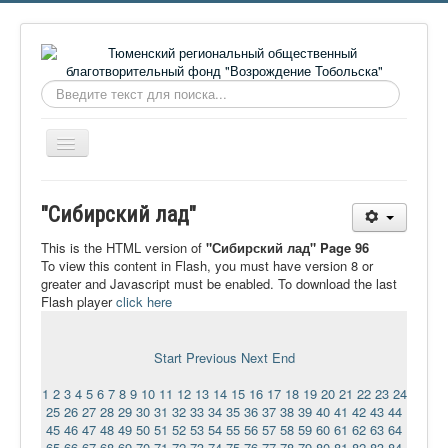
Искать...
Включить/
выключить
навигацию
Главная
"Сибирский лад"
О фонде
This is the HTML version of
"Сибирский лад" Page 96
Онлайн библиотека
To view this content in Flash, you must have version 8 or
greater and Javascript must be enabled. To download the last
Видеоматериалы
Flash player
click here
Контакты
Start
Previous
Next
End
Сайт проекта Достоевский
1
2
3
4
5
6
7
8
9
10
11
12
13
14
15
16
17
18
19
20
21
22
23
24
Ермаковополе.рф
25
26
27
28
29
30
31
32
33
34
35
36
37
38
39
40
41
42
43
44
45
46
47
48
49
50
51
52
53
54
55
56
57
58
59
60
61
62
63
64
65
66
67
68
69
70
71
72
73
74
75
76
77
78
79
80
81
82
83
84