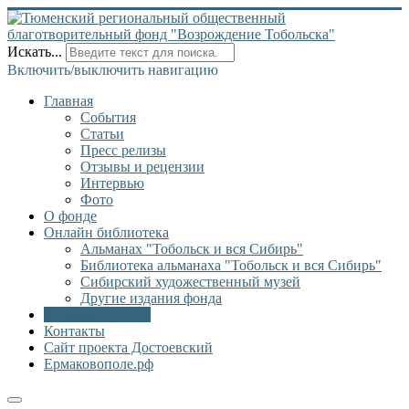
Искать...
Включить/выключить навигацию
Главная
События
Статьи
Пресс релизы
Отзывы и рецензии
Интервью
Фото
О фонде
Онлайн библиотека
Альманах "Тобольск и вся Сибирь"
Библиотека альманаха "Тобольск и вся Сибирь"
Сибирский художественный музей
Другие издания фонда
Видеоматериалы
Контакты
Сайт проекта Достоевский
Ермаковополе.рф