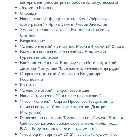
материалов (рассматривая работы А. Бакулевского)
Людмила Козлова
О фонде
Новое издание фонда фотоальбом "Избранные
фотографии" - Ирина Стин и Фирсов Анатолий
Художественная выставка Николая и Людмилы
Статных
Возрождение
"Слово о матери" - репортаж. Москва 4 июля 2012 года
Выставка коллекционера графики Владимира
Гурьевича Беликова
Василий Евгеньевич Валериус о работе над книгой
Дмитрия Мизгулина "В зеркале изменчивой природы"
Открытие выставки Игловикова Владимира
Георгиевича
Контакты
"Слово о матери" - видеопрезентация
Нина Ягодинцева - "Сыновнее приношение"
"Поэзя солонок" - Сергей Прокопьев (рецензия на
альбом-каталог "Солонки" Коллекция Дмитрия
Мизгулина)
Рецензия на альманах Тобольск и вся Сибирь. Вып. 14
Сибирское казачье войско Составитель и общ. ред.:
В.А. Шулдяков, 2012 – 596 с. (37,25 п.л.)
"Новогодний вернисаж 2012" - выставка художников