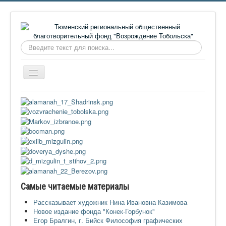
Искать...
Включить/
выключить
навигацию
Главная
О фонде
Онлайн библиотека
Видеоматериалы
Контакты
Сайт проекта Достоевский
Самые читаемые материалы
Ермаковополе.рф
Рассказывает художник Нина Ивановна Казимова
Новое издание фонда "Конек-Горбунок"
Егор Бралгин, г. Бийск Философия графических