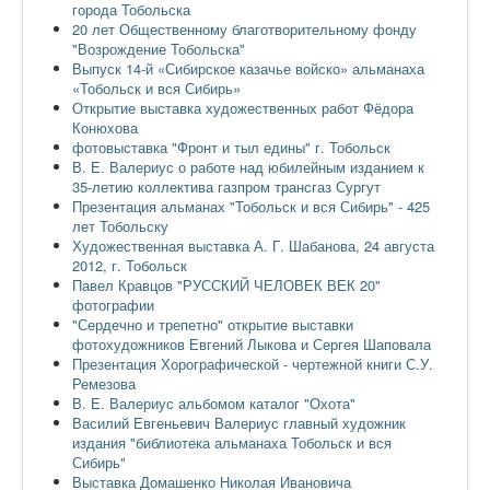
города Тобольска
20 лет Общественному благотворительному фонду
"Возрождение Тобольска"
Выпуск 14-й «Сибирское казачье войско» альманаха
«Тобольск и вся Сибирь»
Открытие выставка художественных работ Фёдора
Конюхова
фотовыставка "Фронт и тыл едины" г. Тобольск
В. Е. Валериус о работе над юбилейным изданием к
35-летию коллектива газпром трансгаз Сургут
Презентация альманах "Тобольск и вся Сибирь" - 425
лет Тобольску
Художественная выставка А. Г. Шабанова, 24 августа
2012, г. Тобольск
Павел Кравцов "РУССКИЙ ЧЕЛОВЕК ВЕК 20"
фотографии
"Сердечно и трепетно" открытие выставки
фотохудожников Евгений Лыкова и Сергея Шаповала
Презентация Хорографической - чертежной книги С.У.
Ремезова
В. Е. Валериус альбомом каталог "Охота"
Василий Евгеньевич Валериус главный художник
издания "библиотека альманаха Тобольск и вся
Сибирь"
Выставка Домашенко Николая Ивановича