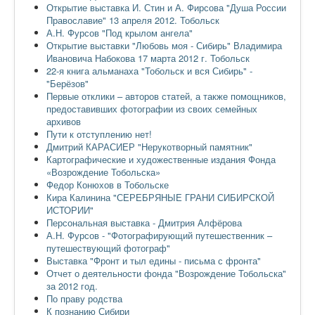
Открытие выставка И. Стин и А. Фирсова "Душа России
Православие" 13 апреля 2012. Тобольск
А.Н. Фурсов "Под крылом ангела"
Открытие выставки "Любовь моя - Сибирь" Владимира
Ивановича Набокова 17 марта 2012 г. Тобольск
22-я книга альманаха "Тобольск и вся Сибирь" -
"Берёзов"
Первые отклики – авторов статей, а также помощников,
предоставивших фотографии из своих семейных
архивов
Пути к отступлению нет!
Дмитрий КАРАСИЕР "Нерукотворный памятник"
Картографические и художественные издания Фонда
«Возрождение Тобольска»
Федор Конюхов в Тобольске
Кира Калинина "СЕРЕБРЯНЫЕ ГРАНИ СИБИРСКОЙ
ИСТОРИИ"
Персональная выставка - Дмитрия Алфёрова
А.Н. Фурсов - "Фотографирующий путешественник –
путешествующий фотограф"
Выставка "Фронт и тыл едины - письма с фронта"
Отчет о деятельности фонда "Возрождение Тобольска"
за 2012 год.
По праву родства
К познанию Сибири