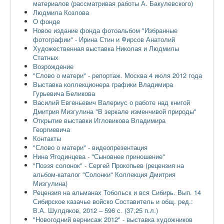
материалов (рассматривая работы А. Бакулевского)
Людмила Козлова
О фонде
Новое издание фонда фотоальбом "Избранные
фотографии" - Ирина Стин и Фирсов Анатолий
Художественная выставка Николая и Людмилы
Статных
Возрождение
"Слово о матери" - репортаж. Москва 4 июля 2012 года
Выставка коллекционера графики Владимира
Гурьевича Беликова
Василий Евгеньевич Валериус о работе над книгой
Дмитрия Мизгулина "В зеркале изменчивой природы"
Открытие выставки Игловикова Владимира
Георгиевича
Контакты
"Слово о матери" - видеопрезентация
Нина Ягодинцева - "Сыновнее приношение"
"Поэзя солонок" - Сергей Прокопьев (рецензия на
альбом-каталог "Солонки" Коллекция Дмитрия
Мизгулина)
Рецензия на альманах Тобольск и вся Сибирь. Вып. 14
Сибирское казачье войско Составитель и общ. ред.:
В.А. Шулдяков, 2012 – 596 с. (37,25 п.л.)
"Новогодний вернисаж 2012" - выставка художников