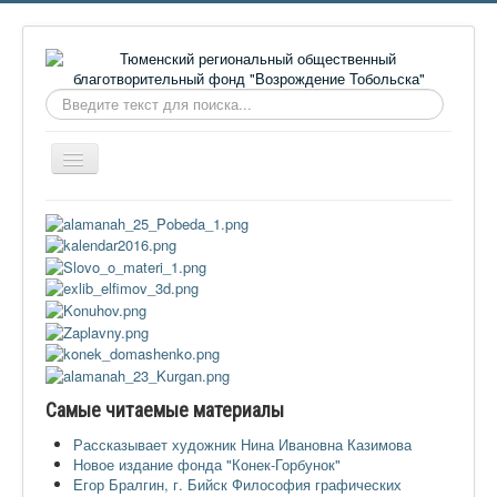
Искать...
Включить/
выключить
навигацию
Главная
О фонде
Онлайн библиотека
Видеоматериалы
Контакты
Сайт проекта Достоевский
Самые читаемые материалы
Ермаковополе.рф
Рассказывает художник Нина Ивановна Казимова
Новое издание фонда "Конек-Горбунок"
Егор Бралгин, г. Бийск Философия графических