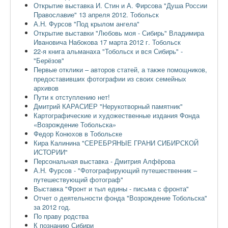
Открытие выставка И. Стин и А. Фирсова "Душа России
Православие" 13 апреля 2012. Тобольск
А.Н. Фурсов "Под крылом ангела"
Открытие выставки "Любовь моя - Сибирь" Владимира
Ивановича Набокова 17 марта 2012 г. Тобольск
22-я книга альманаха "Тобольск и вся Сибирь" -
"Берёзов"
Первые отклики – авторов статей, а также помощников,
предоставивших фотографии из своих семейных
архивов
Пути к отступлению нет!
Дмитрий КАРАСИЕР "Нерукотворный памятник"
Картографические и художественные издания Фонда
«Возрождение Тобольска»
Федор Конюхов в Тобольске
Кира Калинина "СЕРЕБРЯНЫЕ ГРАНИ СИБИРСКОЙ
ИСТОРИИ"
Персональная выставка - Дмитрия Алфёрова
А.Н. Фурсов - "Фотографирующий путешественник –
путешествующий фотограф"
Выставка "Фронт и тыл едины - письма с фронта"
Отчет о деятельности фонда "Возрождение Тобольска"
за 2012 год.
По праву родства
К познанию Сибири