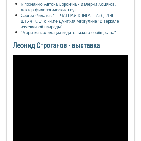
К познанию Антона Сорокина - Валерий Хомяков,
доктор филологических наук
Сергей Филатов "ПЕЧАТНАЯ КНИГА – ИЗДЕЛИЕ
ШТУЧНОЕ" о книге Дмитрия Мизгулина "В зеркале
изменчивой природы"
"Меры консолидации издательского сообщества"
Леонид Строганов - выставка