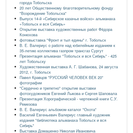
города Тобольска
20 лет Общественному благотворительному фонду
"Возрождение Тобольска"
Выпуск 14-й «Сибирское казачье войско» альманаха
«Тобольск и вся Сибирь»
Открытие выставка художественных работ Фёдора
Конюхова
фотовыставка "Фронт и тыл едины" г. Тобольск
В. Е. Валериус о работе над юбилейным изданием к
35-летию коллектива газпром трансгаз Сургут
Презентация альманах "Тобольск и вся Сибирь" - 425
лет Тобольску
Художественная выставка А. Г. Шабанова, 24 августа
2012, г. Тобольск
Павел Кравцов "РУССКИЙ ЧЕЛОВЕК ВЕК 20"
фотографии
"Сердечно и трепетно" открытие выставки
фотохудожников Евгений Лыкова и Сергея Шаповала
Презентация Хорографической - чертежной книги С.У.
Ремезова
В. Е. Валериус альбомом каталог "Охота"
Василий Евгеньевич Валериус главный художник
издания "библиотека альманаха Тобольск и вся
Сибирь"
Выставка Домашенко Николая Ивановича