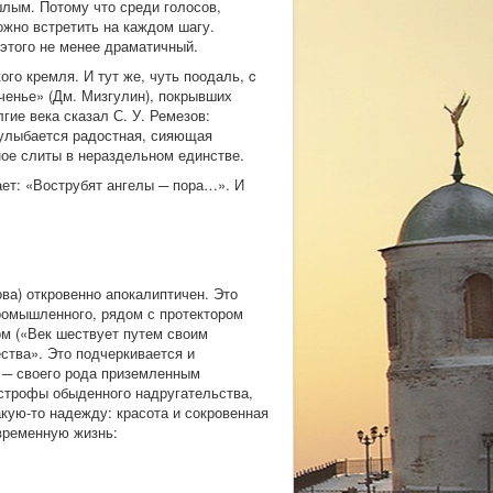
лым. Потому что среди голосов,
ожно встретить на каждом шагу.
этого не менее драматичный.
о кремля. И тут же, чуть поодаль, c
ченье» (Дм. Мизгулин), покрывших
гие века сказал С. У. Ремезов:
 улыбается радостная, сияющая
ное слиты в нераздельном единстве.
ает: «Вострубят ангелы ─ пора…». И
ва) откровенно апокалиптичен. Это
промышленного, рядом с протектором
ом («Век шествует путем своим
ства». Это подчеркивается и
 ─ своего рода приземленным
астрофы обыденного надругательства,
акую-то надежду: красота и сокровенная
овременную жизнь: