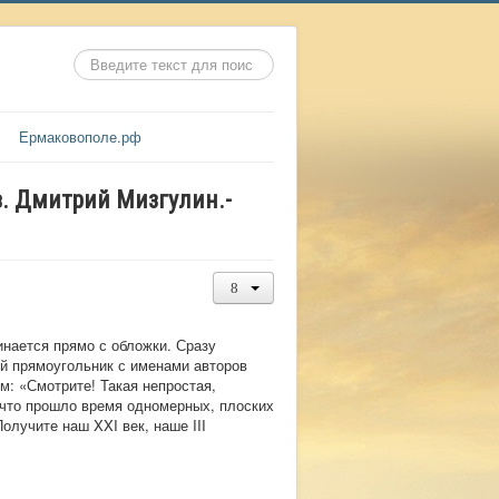
Искать...
Ермаковополе.рф
в. Дмитрий Мизгулин.-
нается прямо с обложки. Сразу
ий прямоугольник с именами авторов
м: «Смотрите! Такая непростая,
 что прошло время одномерных, плоских
лучите наш XXI век, наше III