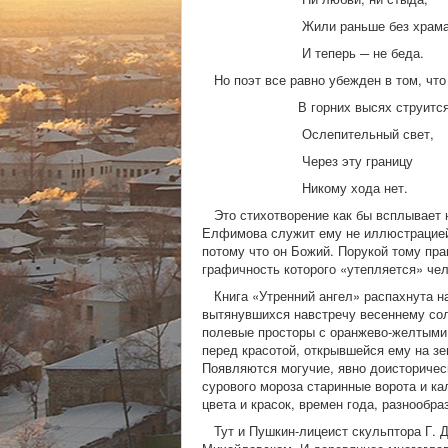
Жили раньше без храм
И теперь ─ не беда.
Но поэт все равно убежден в том, что 
В горних высях струитс
Ослепительный свет,
Через эту границу
Никому хода нет.
Это стихотворение как бы всплывает н
Елфимова служит ему не иллюстрацией,
потому что он Божий. Порукой тому пра
графичность которого «утепляется» че
Книга «Утренний ангел» распахнута на
вытянувшихся навстречу весеннему сол
полевые просторы с оранжево-желтыми 
перед красотой, открывшейся ему на зе
Появляются могучие, явно доисторичес
сурового мороза старинные ворота и к
цвета и красок, времен года, разнообр
Тут и Пушкин-лицеист скульптора Г. Д