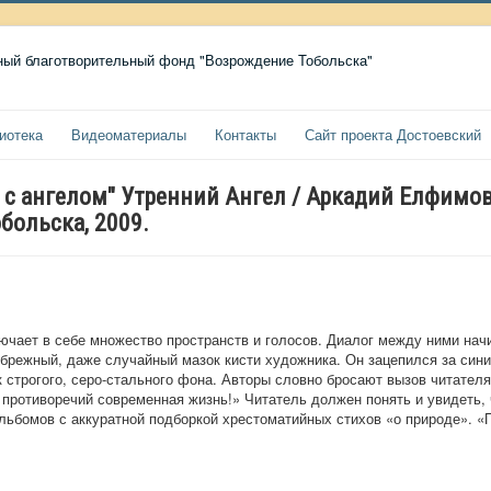
иотека
Видеоматериалы
Контакты
Сайт проекта Достоевский
г с ангелом" Утренний Ангел / Аркадий Елфимо
больска, 2009.
чает в себе множество пространств и голосов. Диалог между ними начи
ебрежный, даже случайный мазок кисти художника. Он зацепился за син
к строгого, серо-стального фона. Авторы словно бросают вызов читателя
, противоречий современная жизнь!» Читатель должен понять и увидеть,
ьбомов с аккуратной подборкой хрестоматийных стихов «о природе». «По