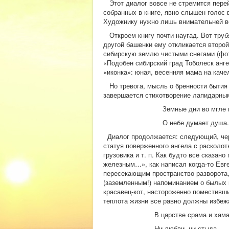
Этот диалог вовсе не стремится перей
собранных в книге, явно слышен голос 
Художнику нужно лишь внимательней вс
Откроем книгу почти наугад. Вот труб
другой башенки ему откликается второ
сибирскую землю чистыми снегами (фото
«Подобен сибирский град Тоболеск анг
«иконка»: юная, весенняя мама на каче
Но тревога, мысль о бренности бытия 
завершается стихотворение лапидарным
Земные дни во мгле ве
О небе думает душа.
Диалог продолжается: следующий, черно
статуя поверженного ангела с расколо
грузовика и т. п. Как будто все сказа
железным…», как написал когда-то Евг
пересекающим пространство разворота
(заземленным!) напоминанием о былых н
красавец-кот, настороженно поместивши
теплота жизни все равно должны избеж
В царстве срама и хам
Ни любви, ни стыда,