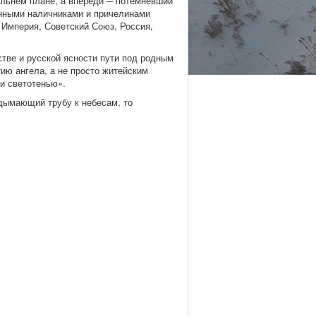
альнем плане, а впереди ─ потемневший
нными наличниками и причелинами
я Империя, Советский Союз, Россия,
тве и русской ясности пути под родным
ию ангела, а не просто житейским
ли светотенью».
здымающий трубу к небесам, то