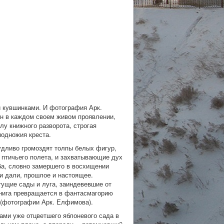
 кувшинками. И фотография Арк.
н в каждом своем живом проявлении,
лу книжного разворота, строгая
подножия креста.
удливо громоздят толпы белых фигур,
 птичьего полета, и захватывающие дух
ба, словно замершего в восхищении
 и дали, прошлое и настоящее.
тущие сады и луга, заиндевевшие от
Книга превращается в фантасмагорию
й (фотографии Арк. Елфимова).
ами уже отцветшего яблоневого сада в