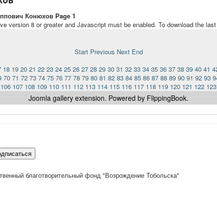
ппович Конюхов Page 1
ave version 8 or greater and Javascript must be enabled. To download the las
Start
Previous
Next
End
7
18
19
20
21
22
23
24
25
26
27
28
29
30
31
32
33
34
35
36
37
38
39
40
41
4
9
70
71
72
73
74
75
76
77
78
79
80
81
82
83
84
85
86
87
88
89
90
91
92
93
9
106
107
108
109
110
111
112
113
114
115
116
117
118
119
120
121
122
123
Joomla gallery
extension. Powered by FlippingBook.
одписаться
твенный благотворительный фонд "Возрождение Тобольска"