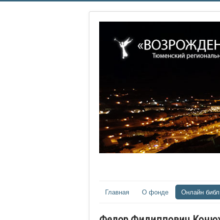
Главная
О фонде
Онлайн библ
Федор Филиппович Коню