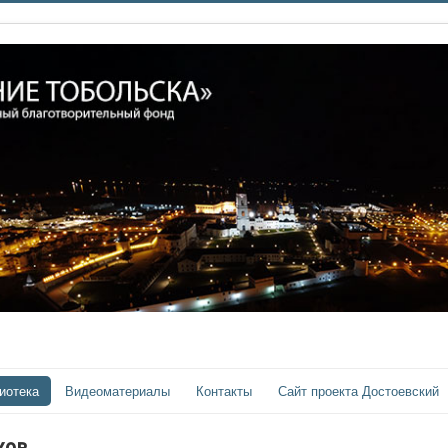
иотека
Видеоматериалы
Контакты
Сайт проекта Достоевский
хов