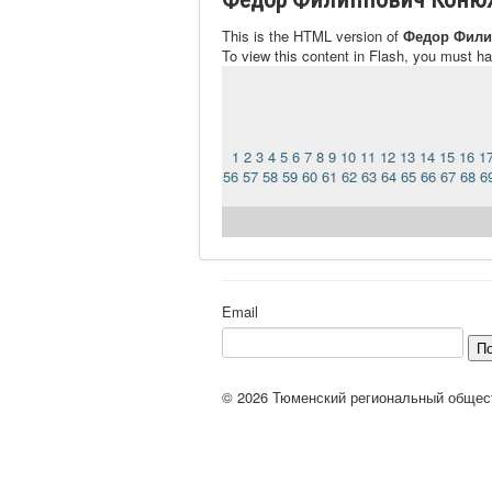
This is the HTML version of
Федор Фили
To view this content in Flash, you must h
1
2
3
4
5
6
7
8
9
10
11
12
13
14
15
16
1
56
57
58
59
60
61
62
63
64
65
66
67
68
6
Email
П
© 2026 Тюменский региональный общес