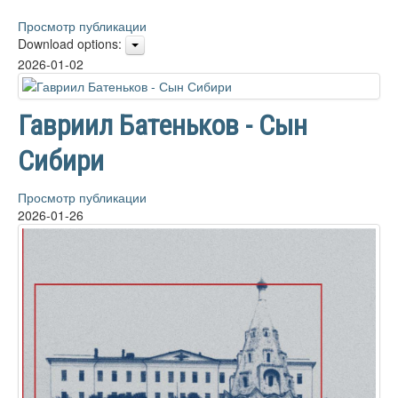
Видеоматериалы
Просмотр публикации
Download options:
Контакты
2026-01-02
Сайт проекта Достоевский
Ермаковополе.рф
Гавриил Батеньков - Сын
Сибири
Просмотр публикации
2026-01-26