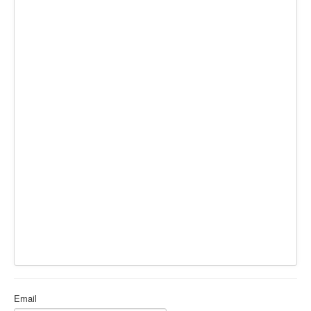
Ермаковополе.рф
Email