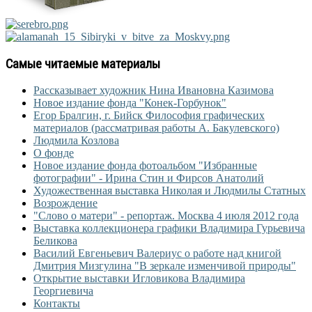
Самые читаемые материалы
Рассказывает художник Нина Ивановна Казимова
Новое издание фонда "Конек-Горбунок"
Егор Бралгин, г. Бийск Философия графических
материалов (рассматривая работы А. Бакулевского)
Людмила Козлова
О фонде
Новое издание фонда фотоальбом "Избранные
фотографии" - Ирина Стин и Фирсов Анатолий
Художественная выставка Николая и Людмилы Статных
Возрождение
"Слово о матери" - репортаж. Москва 4 июля 2012 года
Выставка коллекционера графики Владимира Гурьевича
Беликова
Василий Евгеньевич Валериус о работе над книгой
Дмитрия Мизгулина "В зеркале изменчивой природы"
Открытие выставки Игловикова Владимира
Георгиевича
Контакты