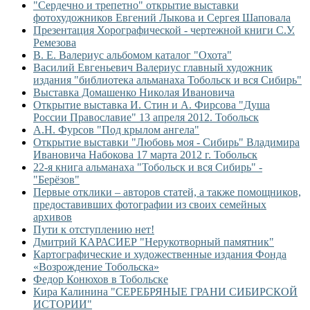
"Сердечно и трепетно" открытие выставки
фотохудожников Евгений Лыкова и Сергея Шаповала
Презентация Хорографической - чертежной книги С.У.
Ремезова
В. Е. Валериус альбомом каталог "Охота"
Василий Евгеньевич Валериус главный художник
издания "библиотека альманаха Тобольск и вся Сибирь"
Выставка Домашенко Николая Ивановича
Открытие выставка И. Стин и А. Фирсова "Душа
России Православие" 13 апреля 2012. Тобольск
А.Н. Фурсов "Под крылом ангела"
Открытие выставки "Любовь моя - Сибирь" Владимира
Ивановича Набокова 17 марта 2012 г. Тобольск
22-я книга альманаха "Тобольск и вся Сибирь" -
"Берёзов"
Первые отклики – авторов статей, а также помощников,
предоставивших фотографии из своих семейных
архивов
Пути к отступлению нет!
Дмитрий КАРАСИЕР "Нерукотворный памятник"
Картографические и художественные издания Фонда
«Возрождение Тобольска»
Федор Конюхов в Тобольске
Кира Калинина "СЕРЕБРЯНЫЕ ГРАНИ СИБИРСКОЙ
ИСТОРИИ"