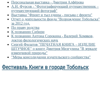
Персональная выставка - Дмитрия Алфёрова
А.Н. Фурсов - "Фотографирующий путешественник –
путешествующий фотограф"
Выставка "Фронт и тыл едины - письма с фронта"
Отчет о деятельности фонда "Возрождение Тобольска"
за 2012 год.
По праву родства
К познанию Сибири
К познанию Антона Сорокина - Валерий Хомяков,
доктор филологических наук
Сергей Филатов "ПЕЧАТНАЯ КНИГА – ИЗДЕЛИЕ
ШТУЧНОЕ" о книге Дмитрия Мизгулина "В зеркале
изменчивой природы"
"Меры консолидации издательского сообщества"
Фестиваль Книги в городе Тобольск