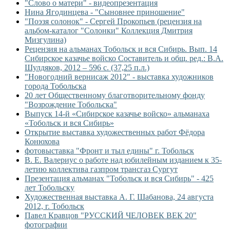
"Слово о матери" - видеопрезентация
Нина Ягодинцева - "Сыновнее приношение"
"Поэзя солонок" - Сергей Прокопьев (рецензия на
альбом-каталог "Солонки" Коллекция Дмитрия
Мизгулина)
Рецензия на альманах Тобольск и вся Сибирь. Вып. 14
Сибирское казачье войско Составитель и общ. ред.: В.А.
Шулдяков, 2012 – 596 с. (37,25 п.л.)
"Новогодний вернисаж 2012" - выставка художников
города Тобольска
20 лет Общественному благотворительному фонду
"Возрождение Тобольска"
Выпуск 14-й «Сибирское казачье войско» альманаха
«Тобольск и вся Сибирь»
Открытие выставка художественных работ Фёдора
Конюхова
фотовыставка "Фронт и тыл едины" г. Тобольск
В. Е. Валериус о работе над юбилейным изданием к 35-
летию коллектива газпром трансгаз Сургут
Презентация альманах "Тобольск и вся Сибирь" - 425
лет Тобольску
Художественная выставка А. Г. Шабанова, 24 августа
2012, г. Тобольск
Павел Кравцов "РУССКИЙ ЧЕЛОВЕК ВЕК 20"
фотографии